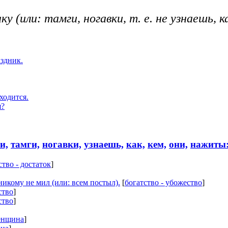
ку (или: тамги, ногавки, т. е. не узнаешь, 
аздник.
ходится.
я?
и,
тамги,
ногавки,
узнаешь,
как,
кем,
они,
нажиты
ство - достаток
]
икому не мил (или: всем постыл).
[
богатство - убожество
]
ство
]
ство
]
женщина
]