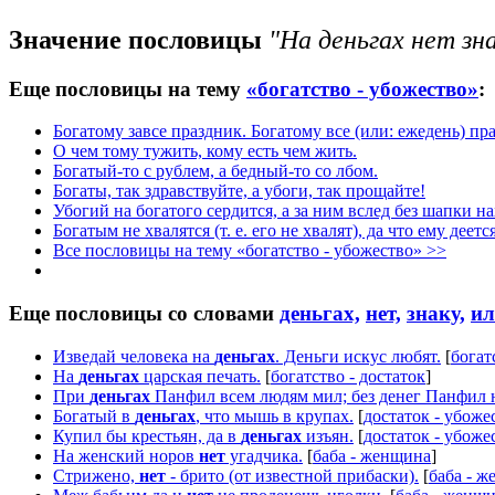
Значение пословицы
"На деньгах нет зна
Еще пословицы на тему
«богатство - убожество»
:
Богатому завсе праздник. Богатому все (или: ежедень) пр
О чем тому тужить, кому есть чем жить.
Богатый-то с рублем, а бедный-то со лбом.
Богаты, так здравствуйте, а убоги, так прощайте!
Убогий на богатого сердится, а за ним вслед без шапки на
Богатым не хвалятся (т. е. его не хвалят), да что ему деетс
Все пословицы на тему «богатство - убожество» >>
Еще пословицы со словами
деньгах,
нет,
знаку,
ил
Изведай человека на
деньгах
. Деньги искус любят.
[
богат
На
деньгах
царская печать.
[
богатство - достаток
]
При
деньгах
Панфил всем людям мил; без денег Панфил н
Богатый в
деньгах
, что мышь в крупах.
[
достаток - убоже
Купил бы крестьян, да в
деньгах
изъян.
[
достаток - убоже
На женский норов
нет
угадчика.
[
баба - женщина
]
Стрижено,
нет
- брито (от известной прибаски).
[
баба - 