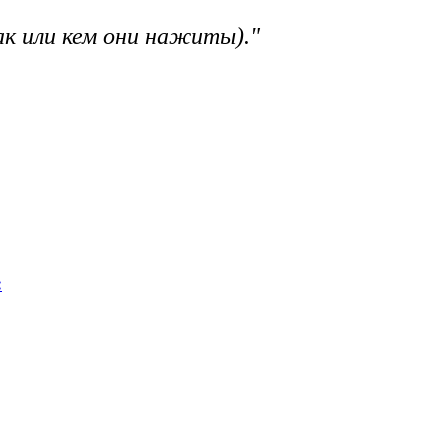
как или кем они нажиты)."
: