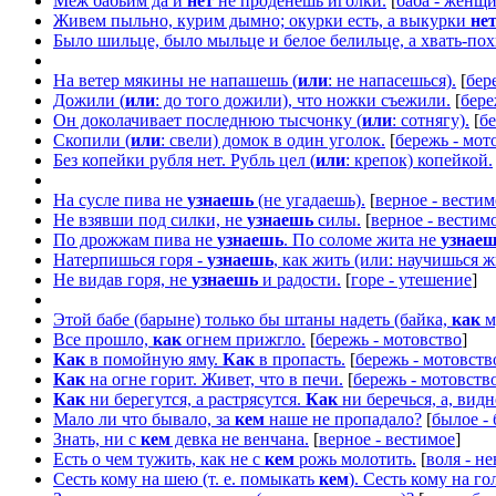
Меж бабьим да и
нет
не проденешь иголки.
[
баба - женщ
Живем пыльно, курим дымно; окурки есть, а выкурки
не
Было шильце, было мыльце и белое белильце, а хвать-пох
На ветер мякины не напашешь (
или
: не напасешься).
[
бер
Дожили (
или
: до того дожили), что ножки съежили.
[
бере
Он доколачивает последнюю тысчонку (
или
: сотнягу).
[
бе
Скопили (
или
: свели) домок в один уголок.
[
бережь - мот
Без копейки рубля нет. Рубль цел (
или
: крепок) копейкой.
На сусле пива не
узнаешь
(не угадаешь).
[
верное - вестим
Не взявши под силки, не
узнаешь
силы.
[
верное - вестим
По дрожжам пива не
узнаешь
. По соломе жита не
узнае
Натерпишься горя -
узнаешь
, как жить (или: научишься ж
Не видав горя, не
узнаешь
и радости.
[
горе - утешение
]
Этой бабе (барыне) только бы штаны надеть (байка,
как
м
Все прошло,
как
огнем прижгло.
[
бережь - мотовство
]
Как
в помойную яму.
Как
в пропасть.
[
бережь - мотовств
Как
на огне горит. Живет, что в печи.
[
бережь - мотовств
Как
ни берегутся, а растрясутся.
Как
ни беречься, а, видн
Мало ли что бывало, за
кем
наше не пропадало?
[
былое -
Знать, ни с
кем
девка не венчана.
[
верное - вестимое
]
Есть о чем тужить, как не с
кем
рожь молотить.
[
воля - не
Сесть кому на шею (т. е. помыкать
кем
). Сесть кому на го