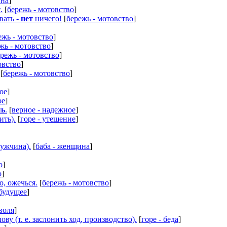
ина
]
т
.
[
бережь - мотовство
]
вать -
нет
ничего!
[
бережь - мотовство
]
ежь - мотовство
]
жь - мотовство
]
режь - мотовство
]
овство
]
[
бережь - мотовство
]
ое
]
ое
]
шь
.
[
верное - надежное
]
ить).
[
горе - утешение
]
ужчина).
[
баба - женщина
]
о
]
о
]
о, ожечься.
[
бережь - мотовство
]
 будущее
]
воля
]
лову (т. е. заслонить ход, производство).
[
горе - беда
]