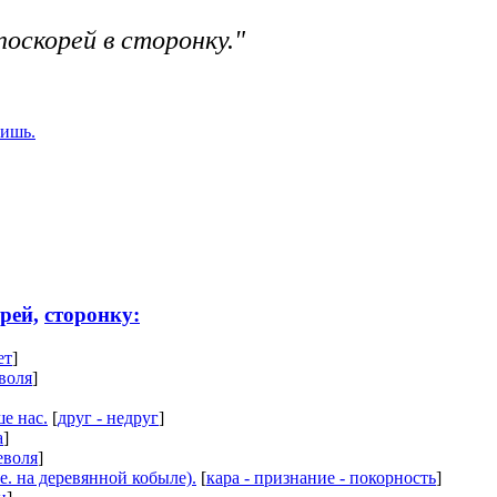
поскорей в сторонку."
тишь.
рей,
сторонку:
ет
]
еволя
]
е нас.
[
друг - недруг
]
а
]
еволя
]
 е. на деревянной кобыле).
[
кара - признание - покорность
]