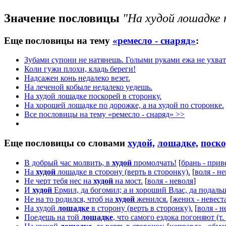
Значение пословицы
"На худой лошадке 
Еще пословицы на тему
«ремесло - снаряд»
:
Зубами супони не натянешь. Голыми руками ежа не ухва
Коли гужи плохи, кладь береги!
Надсажен конь недалеко везет.
На леченой кобыле недалеко уедешь.
На худой лошадке поскорей в сторонку.
На хорошей лошадке по дорожке, а на худой по сторонке.
Все пословицы на тему «ремесло - снаряд» >>
Еще пословицы со словами
худой,
лошадке,
поско
В добрый час молвить, в
худой
промолчать!
[
брань - прив
На
худой
лошадке в сторону (верть в сторонку).
[
воля - н
Не черт тебя нес на
худой
на мост.
[
воля - неволя
]
И
худой
Ермил, да богомил; а и хороший Влас, да подальш
Не на то родился, чтоб на
худой
женился.
[
жених - невест
На худой
лошадке
в сторону (верть в сторонку).
[
воля - н
Поедешь на той
лошадке
, что самого ездока погоняют (т.