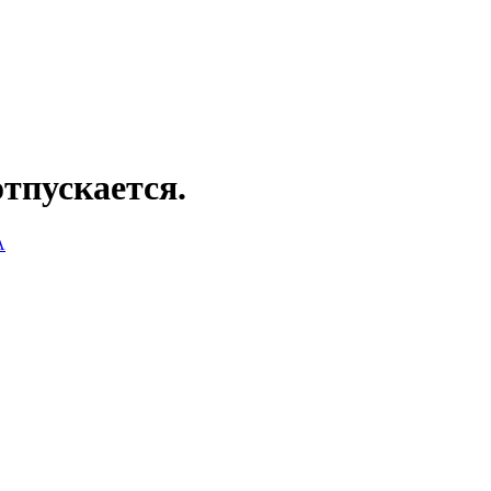
тпускается.
А