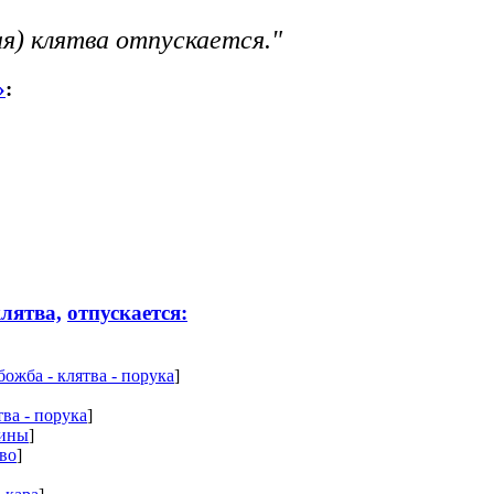
я) клятва отпускается."
»
:
лятва,
отпускается:
божба - клятва - порука
]
тва - порука
]
дины
]
тво
]