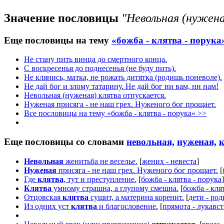
Значение пословицы
"Невольная (нужена
Еще пословицы на тему
«божба - клятва - порука
Не стану пить винца до смертного конца.
С воскресенья до поднесенья (не буду пить).
Не клянись, матка, не рожать дитятка (родишь поневоле).
Не дай бог и злому татарину. Не дай бог ни вам, ни нам!
Невольная (нуженая) клятва отпускается.
Нуженая присяга - не наш грех. Нуженого бог прощает.
Все пословицы на тему «божба - клятва - порука» >>
Еще пословицы со словами
невольная,
нуженая,
к
Невольная
женитьба не веселье.
[
жених - невеста
]
Нуженая
присяга - не наш грех. Нуженого бог прощает.
[
Где
клятва
, тут и преступление.
[
божба - клятва - порука
]
Клятва
умному страшна, а глупому смешна.
[
божба - кля
Отцовская
клятва
сушит, а материна коренит.
[
дети - ро
Из одних уст
клятва
и благословение.
[
прямота - лукавс