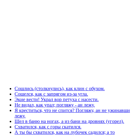
Сошлись (столкнулись), как клин с обухом.
Сошелся, как с запрягом из-за угла.
Экие вести! Украл вор петуха с насести.
Не видал, как упал; погляжу - ан лежу.
Я креститься, что не спится? Погляжу, ан не ужинавши
лежу.
Шел в баню на ногах, а из бани на дровнях (угорел).
Схватился, как с горы скатился.
А ты бы схватился, как на лубочек садился; а то