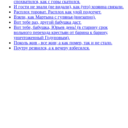
спохватился, как с горы скатился.
И гости не знали (не видали), как (что) хозяина связали.
Расплох тороват. Расплох как удой подсечет.
Взяли, как Мартына с гулянья (внезапно).
Вот тебе раз, другой бабушка даст.
Вот тебе, бабушка, Юрьев день! (в старину срок
вольного перехода крестьян от барина к барину,
уничтоженный Годуновым).
Поколь жив - все жив; а как помер, так и не стало.
Поутру резвился, а к вечеру взбесился.