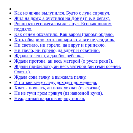
Как из яичка вылупился. Будто с лука спрянул.
Жил на дому, а очутился на Дону (т. е. в бегах).
Ровно кто его жегалом жеганул. Его как шилом
подняло.
Как огнем обхватило. Как варом (паром) обдало.
Хоть обварило, хоть ошпарило, а все не усидишь.
Ни светило, ни горело, да вдруг и припекло.
Ни грело, ни горело, да вдруг и осветило.
Ждали теленка, а дал бог ребенка.
Ждали протока, ан весь матерой (о русле реки?).
Ждали прибылого, ан весь матерой (ан семи осеней.
Охотн.).
Ждала сова галку, а выждала палку.
И по заячьему следу доходят до медведя.
Хвать, похвать, ан волк хохлат (из сказки).
Не из тучи гром грянул (из навозной кучи).
Нежданный карась в вершу попал.