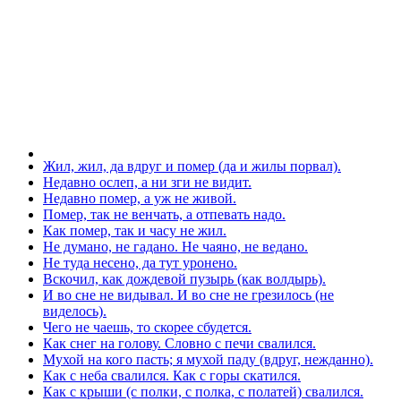
Жил, жил, да вдруг и помер (да и жилы порвал).
Недавно ослеп, а ни зги не видит.
Недавно помер, а уж не живой.
Помер, так не венчать, а отпевать надо.
Как помер, так и часу не жил.
Не думано, не гадано. Не чаяно, не ведано.
Не туда несено, да тут уронено.
Вскочил, как дождевой пузырь (как волдырь).
И во сне не видывал. И во сне не грезилось (не
виделось).
Чего не чаешь, то скорее сбудется.
Как снег на голову. Словно с печи свалился.
Мухой на кого пасть; я мухой паду (вдруг, нежданно).
Как с неба свалился. Как с горы скатился.
Как с крыши (с полки, с полка, с полатей) свалился.