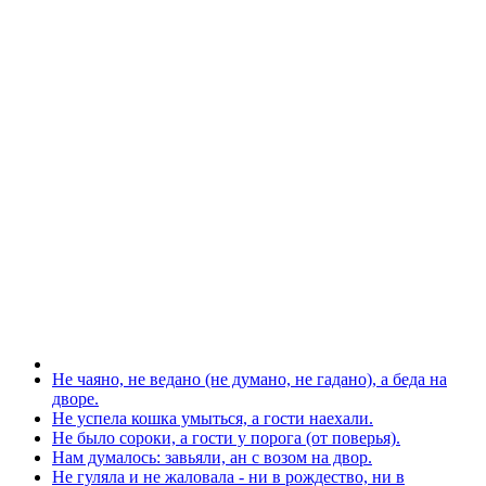
Не чаяно, не ведано (не думано, не гадано), а беда на
дворе.
Не успела кошка умыться, а гости наехали.
Не было сороки, а гости у порога (от поверья).
Нам думалось: завьяли, ан с возом на двор.
Не гуляла и не жаловала - ни в рождество, ни в