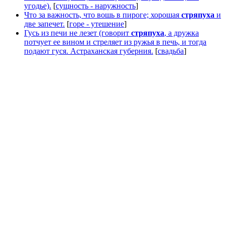
угодье).
[
сущность - наружность
]
Что за важность, что вошь в пироге; хорошая
стряпуха
и
две запечет.
[
горе - утешение
]
Гусь из печи не лезет (говорит
стряпуха
, а дружка
потчует ее вином и стреляет из ружья в печь, и тогда
подают гуся. Астраханская губерния.
[
свадьба
]