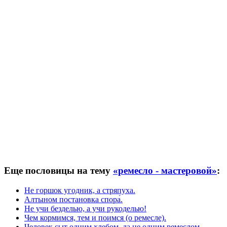
Еще пословицы на тему
«ремесло - мастеровой»
:
Не горшок угодник, а стряпуха.
Алтыном постановка спора́.
Не учи безделью, а учи рукоделью!
Чем кормимся, тем и поимся (о ремесле).
Человек сыт одним хлебом, да не одним ремеслом.