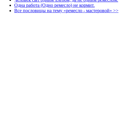
Одна работа (Одно ремесло) не кормит.
Все пословицы на тему «ремесло - мастеровой» >>