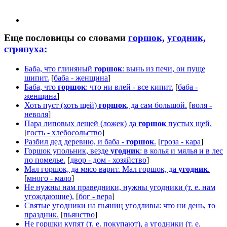
Еще пословицы со словами
горшок,
угодник,
стряпуха:
Баба, что глиняный
горшок
: вынь из печи, он пуще
шипит.
[
баба - женщина
]
Баба, что
горшок
: что ни влей - все кипит.
[
баба -
женщина
]
Хоть пуст (хоть щей)
горшок
, да сам большой.
[
воля -
неволя
]
Пара липовых лещей (ложек) да
горшок
пустых щей.
[
гость - хлебосольство
]
Разбил дед деревню, и баба -
горшок
.
[
гроза - кара
]
Горшок упольник, везде
угодник
: в колья и мялья и в лес
по помелье.
[
двор - дом - хозяйство
]
Мал горшок, да мясо варит. Мал горшок, да
угодник
.
[
много - мало
]
Не нужны нам праведники, нужны угодники (т. е. нам
угождающие).
[
бог - вера
]
Святые угодники на пьяниц угодливы: что ни день, то
праздник.
[
пьянство
]
Не горшки купят (т. е. покупают), а угодники (т. е.