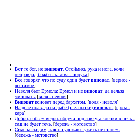
Вот те бог, не
виноват
. Отоймись рука и нога, коли
неправда.
[
божба - клятва - порука
]
Все говорят, что по суду один будет
виноват
.
[
верное -
вестимое
]
Неволя бьет Ермола: Ермол и не
виноват
, да нельзя
миновать.
[
воля - неволя
]
Виноват
коноват перед бархатом.
[
воля - неволя
]
На деле прав, да на дыбе (т. е. пытке)
виноват
.
[
гроза -
кара
]
Добро, собьем ведро: обручи под лавку, а клепки в печь -
так
не будет течь.
[
бережь - мотовство
]
Семена съедим,
так
по урожаю тужить не станем.
[
бережь - мотовство
]