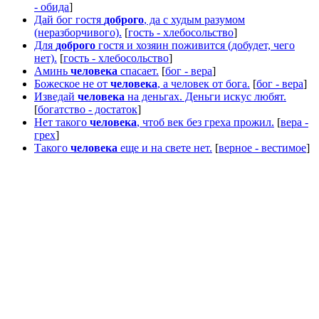
- обида
]
Дай бог гостя
доброго
, да с худым разумом
(неразборчивого).
[
гость - хлебосольство
]
Для
доброго
гостя и хозяин поживится (добудет, чего
нет).
[
гость - хлебосольство
]
Аминь
человека
спасает.
[
бог - вера
]
Божеское не от
человека
, а человек от бога.
[
бог - вера
]
Изведай
человека
на деньгах. Деньги искус любят.
[
богатство - достаток
]
Нет такого
человека
, чтоб век без греха прожил.
[
вера -
грех
]
Такого
человека
еще и на свете нет.
[
верное - вестимое
]