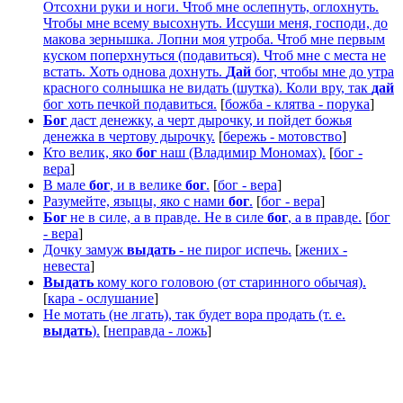
Отсохни руки и ноги. Чтоб мне ослепнуть, оглохнуть.
Чтобы мне всему высохнуть. Иссуши меня, господи, до
макова зернышка. Лопни моя утроба. Чтоб мне первым
куском поперхнуться (подавиться). Чтоб мне с места не
встать. Хоть однова дохнуть.
Дай
бог, чтобы мне до утра
красного солнышка не видать (шутка). Коли вру, так
дай
бог хоть печкой подавиться.
[
божба - клятва - порука
]
Бог
даст денежку, а черт дырочку, и пойдет божья
денежка в чертову дырочку.
[
бережь - мотовство
]
Кто велик, яко
бог
наш (Владимир Мономах).
[
бог -
вера
]
В мале
бог
, и в велике
бог
.
[
бог - вера
]
Разумейте, языцы, яко с нами
бог
.
[
бог - вера
]
Бог
не в силе, а в правде. Не в силе
бог
, а в правде.
[
бог
- вера
]
Дочку замуж
выдать
- не пирог испечь.
[
жених -
невеста
]
Выдать
кому кого головою (от старинного обычая).
[
кара - ослушание
]
Не мотать (не лгать), так будет вора продать (т. е.
выдать
).
[
неправда - ложь
]