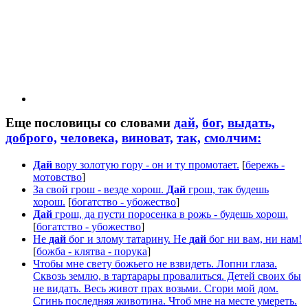
Еще пословицы со словами
дай,
бог,
выдать,
доброго,
человека,
виноват,
так,
смолчим:
Дай
вору золотую гору - он и ту промотает.
[
бережь -
мотовство
]
За свой грош - везде хорош.
Дай
грош, так будешь
хорош.
[
богатство - убожество
]
Дай
грош, да пусти поросенка в рожь - будешь хорош.
[
богатство - убожество
]
Не
дай
бог и злому татарину. Не
дай
бог ни вам, ни нам!
[
божба - клятва - порука
]
Чтобы мне свету божьего не взвидеть. Лопни глаза.
Сквозь землю, в тартарары провалиться. Детей своих бы
не видать. Весь живот прах возьми. Сгори мой дом.
Сгинь последняя животина. Чтоб мне на месте умереть.