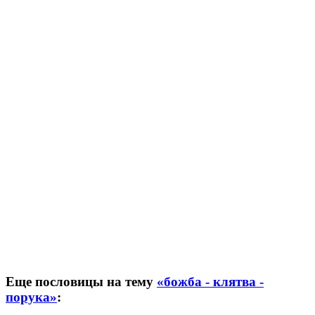
Еще пословицы на тему
«божба - клятва -
порука»
: