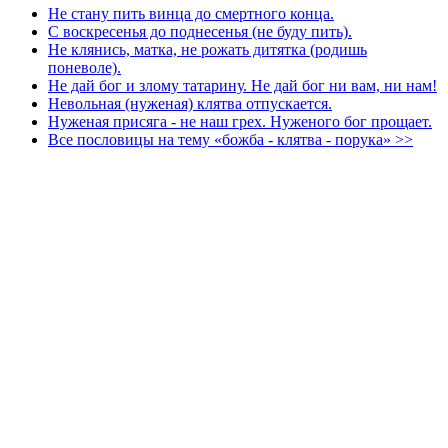
Не стану пить винца до смертного конца.
С воскресенья до поднесенья (не буду пить).
Не клянись, матка, не рожать дитятка (родишь
поневоле).
Не дай бог и злому татарину. Не дай бог ни вам, ни нам!
Невольная (нуженая) клятва отпускается.
Нуженая присяга - не наш грех. Нуженого бог прощает.
Все пословицы на тему «божба - клятва - порука» >>