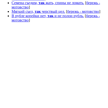
Семена съедим,
так
жать, спины не ломать.
[
бережь -
мотовство
]
Мягкий съел,
так
черствый цел.
[
бережь - мотовство
]
В рубле копейки нет,
так
и не полон рубль.
[
бережь -
мотовство
]