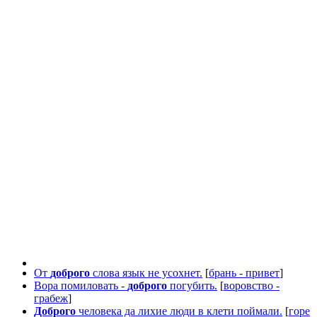
От
доброго
слова язык не усохнет.
[
брань - привет
]
Вора помиловать -
доброго
погубить.
[
воровство -
грабеж
]
Доброго
человека да лихие люди в клети поймали.
[
горе