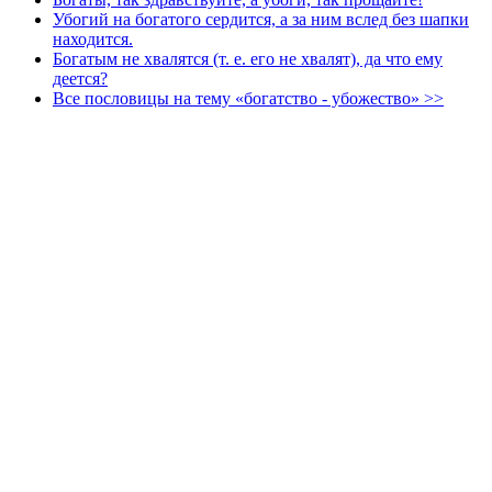
Убогий на богатого сердится, а за ним вслед без шапки
находится.
Богатым не хвалятся (т. е. его не хвалят), да что ему
деется?
Все пословицы на тему «богатство - убожество» >>