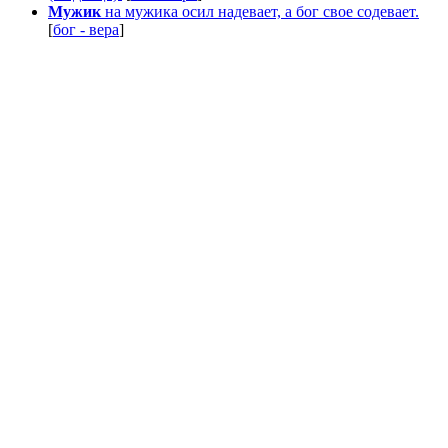
Мужик
на мужика осил надевает, а бог свое содевает.
[
бог - вера
]