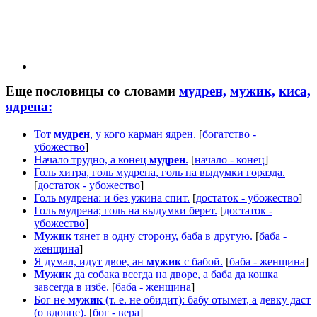
Еще пословицы со словами
мудрен,
мужик,
киса,
ядрена:
Тот
мудрен
, у кого карман ядрен.
[
богатство -
убожество
]
Начало трудно, а конец
мудрен
.
[
начало - конец
]
Голь хитра, голь мудрена, голь на выдумки горазда.
[
достаток - убожество
]
Голь мудрена: и без ужина спит.
[
достаток - убожество
]
Голь мудрена; голь на выдумки берет.
[
достаток -
убожество
]
Мужик
тянет в одну сторону, баба в другую.
[
баба -
женщина
]
Я думал, идут двое, ан
мужик
с бабой.
[
баба - женщина
]
Мужик
да собака всегда на дворе, а баба да кошка
завсегда в избе.
[
баба - женщина
]
Бог не
мужик
(т. е. не обидит): бабу отымет, а девку даст
(о вдовце).
[
бог - вера
]