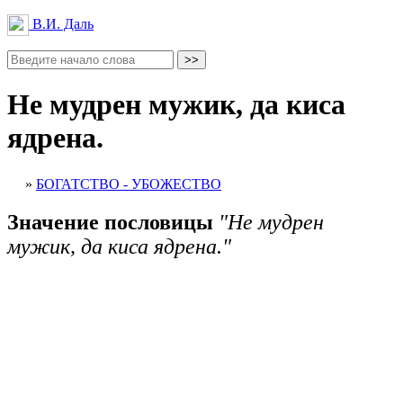
В.И. Даль
Не мудрен мужик, да киса
ядрена.
»
БОГАТСТВО - УБОЖЕСТВО
Значение пословицы
"Не мудрен
мужик, да киса ядрена."