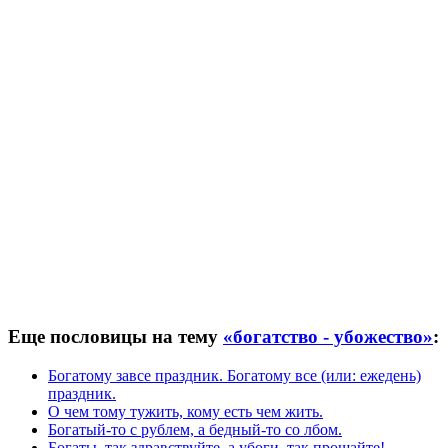
Еще пословицы на тему
«богатство - убожество»
:
Богатому завсе праздник. Богатому все (или: ежедень)
праздник.
О чем тому тужить, кому есть чем жить.
Богатый-то с рублем, а бедный-то со лбом.
Богаты, так здравствуйте, а убоги, так прощайте!