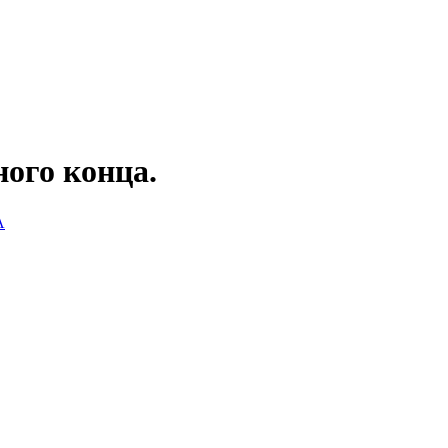
ного конца.
А