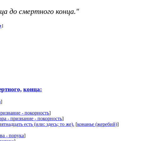
ца до смертного конца."
»
:
ертного,
конца:
а
]
признание - покорность
]
ара - признание - покорность
]
пятнадцать есть (или: здесь; то же).
[
конанье (жеребий)
]
ва - порука
]