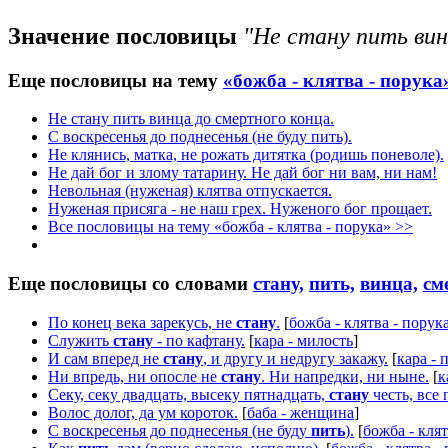
Значение пословицы
"Не стану пить вин
Еще пословицы на тему
«божба - клятва - порука
Не стану пить винца до смертного конца.
С воскресенья до поднесенья (не буду пить).
Не клянись, матка, не рожать дитятка (родишь поневоле).
Не дай бог и злому татарину. Не дай бог ни вам, ни нам!
Невольная (нуженая) клятва отпускается.
Нуженая присяга - не наш грех. Нуженого бог прощает.
Все пословицы на тему «божба - клятва - порука» >>
Еще пословицы со словами
стану,
пить,
винца,
см
По конец века зарекусь, не
стану
.
[
божба - клятва - порук
Служить
стану
- по кафтану.
[
кара - милость
]
И сам вперед не
стану
, и другу и недругу закажу.
[
кара - 
Ни впредь, ни опосле не
стану
. Ни напредки, ни ныне.
[
к
Секу, секу двадцать, высеку пятнадцать,
стану
честь, все 
Волос долог, да ум короток.
[
баба - женщина
]
С воскресенья до поднесенья (не буду
пить
).
[
божба - клят