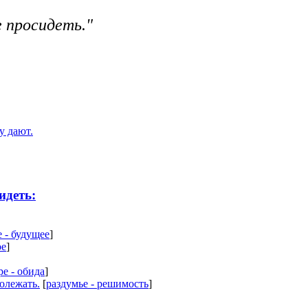
е просидеть."
у дают.
идеть:
 - будущее
]
ое
]
ре - обида
]
ролежать.
[
раздумье - решимость
]