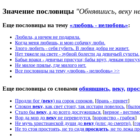
Значение пословицы
"Обнявшись, веку н
Еще пословицы на тему
«любовь - нелюбовь»
:
Любила, а ничем не подарила.
Когда меня любишь, и мою собачку люби.
Злого любить - себя губить. В любви добра не живет.
Нет тяжеле на свете - зубной болести да девичьей сухоты.
Бабьи враки - девичьи присухи; бабы врут, девкам присух
Не милое прялье, где милого нет.
Все пословицы на тему «любовь - нелюбовь» >>
Еще пословицы со словами
обнявшись,
веку,
прос
Продли бог (
веку
) на сорок сороков.
[
брань - привет
]
Спокон
веку
, как свет стоит, так исстари повелось.
[
былое
Стало бы
веку
, а до всего дослужишься.
[
верное - вестим
Вор да мор до
веку
не переведутся.
[
воровство - грабеж
]
Не мучь христианской души до
веку
(или: до смерти).
[
го
Не то сто́я простоять, не то сидя
просидеть
, не то лежа п