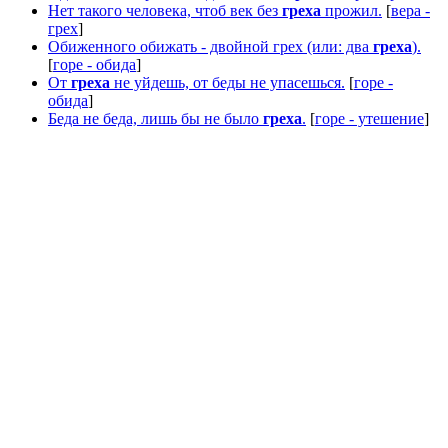
Нет такого человека, чтоб век без
греха
прожил.
[
вера -
грех
]
Обиженного обижать - двойной грех (или: два
греха
).
[
горе - обида
]
От
греха
не уйдешь, от беды не упасешься.
[
горе -
обида
]
Беда не беда, лишь бы не было
греха
.
[
горе - утешение
]