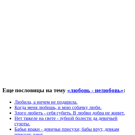
Еще пословицы на тему
«любовь - нелюбовь»
:
Любила, а ничем не подарила.
Когда меня любишь, и мою собачку люби.
Злого любить - себя губить. В любви добра не живет.
Нет тяжеле на свете - зубной болести да девичьей
сухоты.
Бабьи враки - девичьи присухи; бабы врут, девкам
присуху дают.