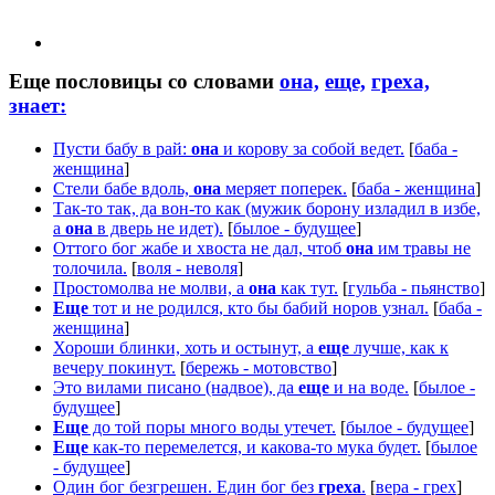
Еще пословицы со словами
она,
еще,
греха,
знает:
Пусти бабу в рай:
она
и корову за собой ведет.
[
баба -
женщина
]
Стели бабе вдоль,
она
меряет поперек.
[
баба - женщина
]
Так-то так, да вон-то как (мужик борону изладил в избе,
а
она
в дверь не идет).
[
былое - будущее
]
Оттого бог жабе и хвоста не дал, чтоб
она
им травы не
толочила.
[
воля - неволя
]
Простомолва не молви, а
она
как тут.
[
гульба - пьянство
]
Еще
тот и не родился, кто бы бабий норов узнал.
[
баба -
женщина
]
Хороши блинки, хоть и остынут, а
еще
лучше, как к
вечеру покинут.
[
бережь - мотовство
]
Это вилами писано (надвое), да
еще
и на воде.
[
былое -
будущее
]
Еще
до той поры много воды утечет.
[
былое - будущее
]
Еще
как-то перемелется, и какова-то мука будет.
[
былое
- будущее
]
Один бог безгрешен. Един бог без
греха
.
[
вера - грех
]