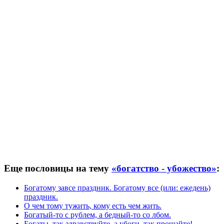
Еще пословицы на тему
«богатство - убожество»
:
Богатому завсе праздник. Богатому все (или: ежедень)
праздник.
О чем тому тужить, кому есть чем жить.
Богатый-то с рублем, а бедный-то со лбом.
Богаты, так здравствуйте, а убоги, так прощайте!