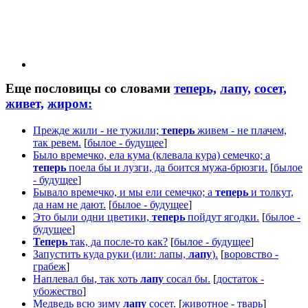
Еще пословицы со словами
теперь,
лапу,
сосет,
живет,
жиром:
Прежде жили - не тужили;
теперь
живем - не плачем,
так ревем.
[
былое - будущее
]
Было времечко, ела кума (клевала кура) семечко; а
теперь
поела бы и лузги, да боится мужа-брюзги.
[
былое
- будущее
]
Бывало времечко, и мы ели семечко; а
теперь
и толкут,
да нам не дают.
[
былое - будущее
]
Это были одни цветики,
теперь
пойдут ягодки.
[
былое -
будущее
]
Теперь
так, да после-то как?
[
былое - будущее
]
Запустить куда руки (или: лапы,
лапу
).
[
воровство -
грабеж
]
Наплевал бы, так хоть
лапу
сосал бы.
[
достаток -
убожество
]
Медведь всю зиму
лапу
сосет.
[
животное - тварь
]