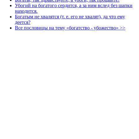
Убогий на богатого сердится, а за ним вслед без шапки
находится.
Богатым не хвалятся (т. е. его не хвалят), да что ему
деется?
Все пословицы на тему «богатство - убожество» >>