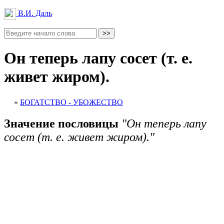
В.И. Даль
Он теперь лапу сосет (т. е.
живет жиром).
»
БОГАТСТВО - УБОЖЕСТВО
Значение пословицы
"Он теперь лапу
сосет (т. е. живет жиром)."