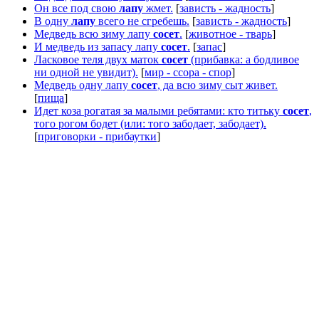
Он все под свою
лапу
жмет.
[
зависть - жадность
]
В одну
лапу
всего не сгребешь.
[
зависть - жадность
]
Медведь всю зиму лапу
сосет
.
[
животное - тварь
]
И медведь из запасу лапу
сосет
.
[
запас
]
Ласковое теля двух маток
сосет
(прибавка: а бодливое
ни одной не увидит).
[
мир - ссора - спор
]
Медведь одну лапу
сосет
, да всю зиму сыт живет.
[
пища
]
Идет коза рогатая за малыми ребятами: кто титьку
сосет
,
того рогом бодет (или: того забодает, забодает).
[
приговорки - прибаутки
]