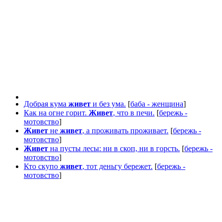
Добрая кума
живет
и без ума.
[
баба - женщина
]
Как на огне горит.
Живет
, что в печи.
[
бережь -
мотовство
]
Живет
не
живет
, а проживать проживает.
[
бережь -
мотовство
]
Живет
на пусты лесы: ни в скоп, ни в горсть.
[
бережь -
мотовство
]
Кто скупо
живет
, тот деньгу бережет.
[
бережь -
мотовство
]