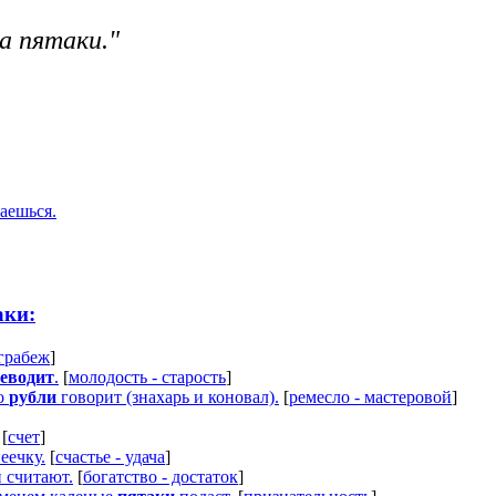
а пятаки."
жаешься.
аки:
 грабеж
]
еводит
.
[
молодость - старость
]
то
рубли
говорит (знахарь и коновал).
[
ремесло - мастеровой
]
[
счет
]
еечку.
[
счастье - удача
]
 считают.
[
богатство - достаток
]