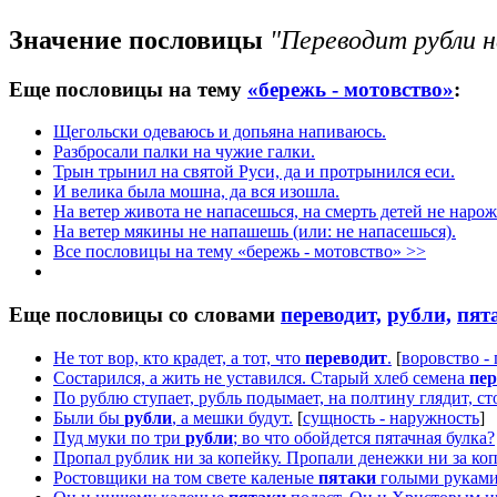
Значение пословицы
"Переводит рубли н
Еще пословицы на тему
«бережь - мотовство»
:
Щегольски одеваюсь и допьяна напиваюсь.
Разбросали палки на чужие галки.
Трын трынил на святой Руси, да и протрынился еси.
И велика была мошна, да вся изошла.
На ветер живота не напасешься, на смерть детей не наро
На ветер мякины не напашешь (или: не напасешься).
Все пословицы на тему «бережь - мотовство» >>
Еще пословицы со словами
переводит,
рубли,
пят
Не тот вор, кто крадет, а тот, что
переводит
.
[
воровство -
Состарился, а жить не уставился. Старый хлеб семена
пер
По рублю ступает, рубль подымает, на полтину глядит, с
Были бы
рубли
, а мешки будут.
[
сущность - наружность
]
Пуд муки по три
рубли
; во что обойдется пятачная булка?
Пропал рублик ни за копейку. Пропали денежки ни за коп
Ростовщики на том свете каленые
пятаки
голыми руками