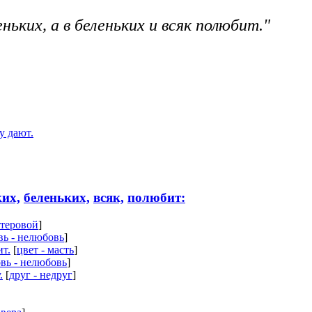
ньких, а в беленьких и всяк полюбит."
у дают.
их,
беленьких,
всяк,
полюбит:
стеровой
]
ь - нелюбовь
]
ит.
[
цвет - масть
]
вь - нелюбовь
]
.
[
друг - недруг
]