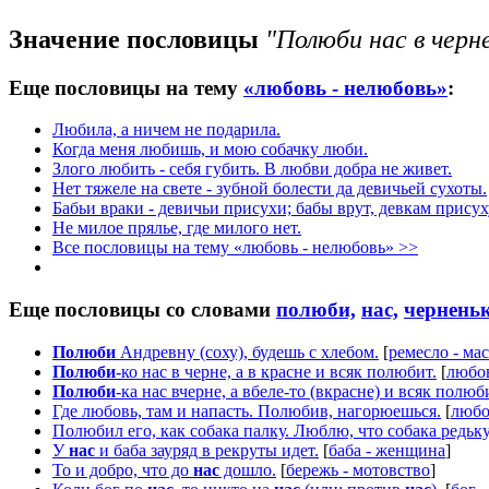
Значение пословицы
"Полюби нас в черне
Еще пословицы на тему
«любовь - нелюбовь»
:
Любила, а ничем не подарила.
Когда меня любишь, и мою собачку люби.
Злого любить - себя губить. В любви добра не живет.
Нет тяжеле на свете - зубной болести да девичьей сухоты.
Бабьи враки - девичьи присухи; бабы врут, девкам присух
Не милое прялье, где милого нет.
Все пословицы на тему «любовь - нелюбовь» >>
Еще пословицы со словами
полюби,
нас,
черненьк
Полюби
Андревну (соху), будешь с хлебом.
[
ремесло - ма
Полюби
-ко нас в черне, а в красне и всяк полюбит.
[
любов
Полюби
-ка нас вчерне, а вбеле-то (вкрасне) и всяк полюб
Где любовь, там и напасть. Полюбив, нагорюешься.
[
любо
Полюбил его, как собака палку. Люблю, что собака редьку
У
нас
и баба зауряд в рекруты идет.
[
баба - женщина
]
То и добро, что до
нас
дошло.
[
бережь - мотовство
]