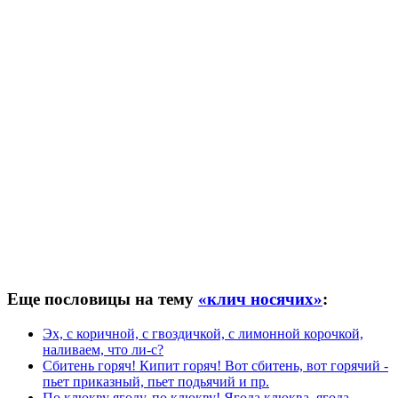
Еще пословицы на тему
«клич носячих»
:
Эх, с коричной, с гвоздичкой, с лимонной корочкой,
наливаем, что ли-с?
Сбитень горяч! Кипит горяч! Вот сбитень, вот горячий -
пьет приказный, пьет подьячий и пр.
По клюкву ягоду, по клюкву! Ягода клюква, ягода