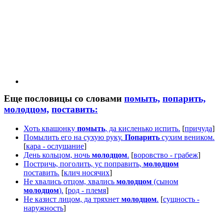
Еще пословицы со словами
помыть,
попарить,
молодцом,
поставить:
Хоть квашонку
помыть
, да кисленько испить.
[
причуда
]
Помылить его на сухую руку.
Попарить
сухим веником.
[
кара - ослушание
]
День кольцом, ночь
молодцом
.
[
воровство - грабеж
]
Постричь, поголить, ус поправить,
молодцом
поставить.
[
клич носячих
]
Не хвались отцом, хвались
молодцом
(сыном
молодцом
).
[
род - племя
]
Не казист лицом, да тряхнет
молодцом
.
[
сущность -
наружность
]