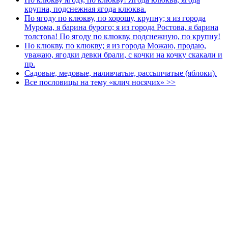
крупна, подснежная ягода клюква.
По ягоду по клюкву, по хорошу, крупну; я из города
Мурома, я барина бурого; я из города Ростова, я барина
толстова! По ягоду по клюкву, подснежную, по крупну!
По клюкву, по клюкву; я из города Можаю, продаю,
уважаю, ягодки девки брали, с кочки на кочку скакали и
пр.
Садовые, медовые, наливчатые, рассыпчатые (яблоки).
Все пословицы на тему «клич носячих» >>