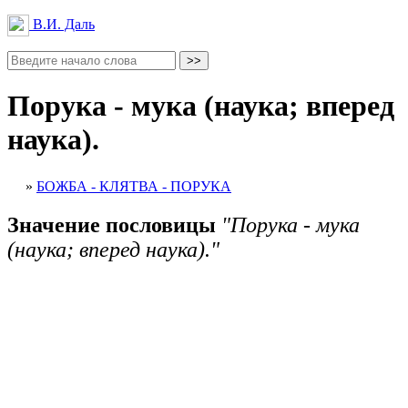
В.И. Даль
Порука - мука (наука; вперед
наука).
»
БОЖБА - КЛЯТВА - ПОРУКА
Значение пословицы
"Порука - мука
(наука; вперед наука)."