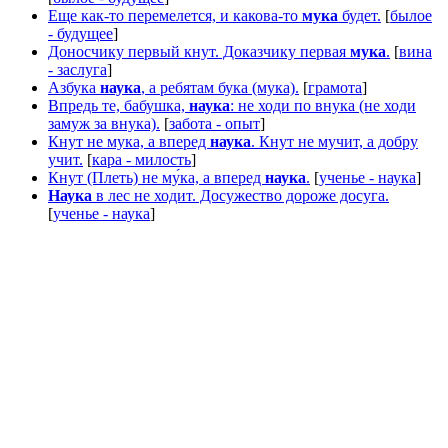
Еще как-то перемелется, и какова-то
мука
будет.
[
былое
- будущее
]
Доносчику первый кнут. Доказчику первая
мука
.
[
вина
- заслуга
]
Азбука
наука
, а ребятам бука (мука).
[
грамота
]
Впредь те, бабушка,
наука
: не ходи по внука (не ходи
замуж за внука).
[
забота - опыт
]
Кнут не мука, а вперед
наука
. Кнут не мучит, а добру
учит.
[
кара - милость
]
Кнут (Плеть) не му́ка, а вперед
наука
.
[
ученье - наука
]
Наука
в лес не ходит. Досужество дороже досуга.
[
ученье - наука
]