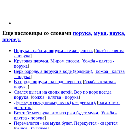
Еще пословицы со словами
порука,
мука,
наука,
вперед:
Порука
- работа;
порука
- те же деньги.
[
божба - клятва
- порука
]
Круговая
порука
. Миром снесем.
[
божба - клятва -
порука
]
Верь бороде, а
порука
в воде (водяной).
[
божба - клятва
- порука
]
В городе
порука
, на воде перевоз.
[
божба - клятва -
порука
]
Слался цыган на своих детей. Вор по воре всегда
порука
.
[
божба - клятва - порука
]
Дураку
мука
, умному честь (т. е. деньги).
[
богатство -
достаток
]
Вот тебе моя рука, что изо ржи будет
мука
.
[
божба -
клятва - порука
]
Перемелется - все
мука
будет. Перекуется - сварится.
[
былое - будущее
]