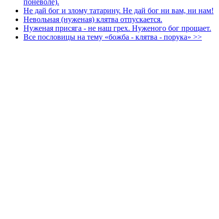
поневоле).
Не дай бог и злому татарину. Не дай бог ни вам, ни нам!
Невольная (нуженая) клятва отпускается.
Нуженая присяга - не наш грех. Нуженого бог прощает.
Все пословицы на тему «божба - клятва - порука» >>