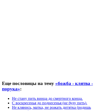
Еще пословицы на тему
«божба - клятва -
порука»
:
Не стану пить винца до смертного конца.
С воскресенья до поднесенья (не буду пить).
Не клянись, матка, не рожать дитятка (родишь