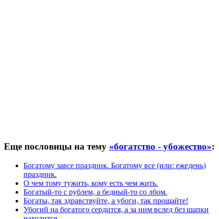
Еще пословицы на тему
«богатство - убожество»
:
Богатому завсе праздник. Богатому все (или: ежедень)
праздник.
О чем тому тужить, кому есть чем жить.
Богатый-то с рублем, а бедный-то со лбом.
Богаты, так здравствуйте, а убоги, так прощайте!
Убогий на богатого сердится, а за ним вслед без шапки
находится.