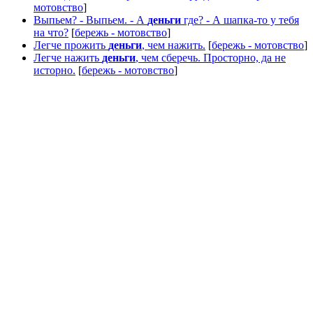
мотовство
]
Выпьем? - Выпьем. - А
деньги
где? - А шапка-то у тебя
на что?
[
бережь - мотовство
]
Легче прожить
деньги
, чем нажить.
[
бережь - мотовство
]
Легче нажить
деньги
, чем сберечь. Просторно, да не
исторно.
[
бережь - мотовство
]