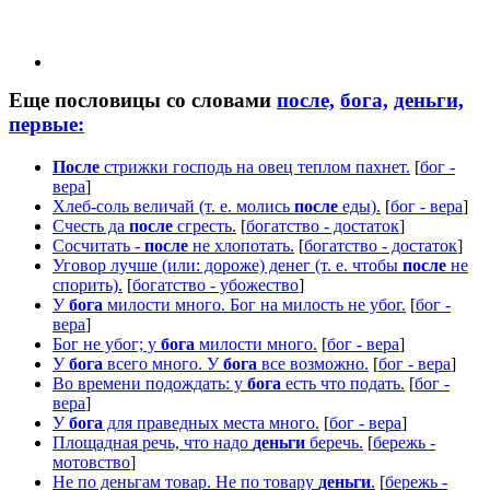
Еще пословицы со словами
после,
бога,
деньги,
первые:
После
стрижки господь на овец теплом пахнет.
[
бог -
вера
]
Хлеб-соль величай (т. е. молись
после
еды).
[
бог - вера
]
Счесть да
после
сгресть.
[
богатство - достаток
]
Сосчитать -
после
не хлопотать.
[
богатство - достаток
]
Уговор лучше (или: дороже) денег (т. е. чтобы
после
не
спорить).
[
богатство - убожество
]
У
бога
милости много. Бог на милость не убог.
[
бог -
вера
]
Бог не убог; у
бога
милости много.
[
бог - вера
]
У
бога
всего много. У
бога
все возможно.
[
бог - вера
]
Во времени подождать: у
бога
есть что подать.
[
бог -
вера
]
У
бога
для праведных места много.
[
бог - вера
]
Площадная речь, что надо
деньги
беречь.
[
бережь -
мотовство
]
Не по деньгам товар. Не по товару
деньги
.
[
бережь -