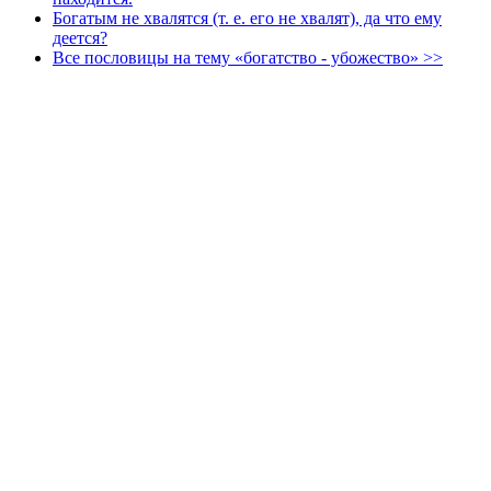
Богатым не хвалятся (т. е. его не хвалят), да что ему
деется?
Все пословицы на тему «богатство - убожество» >>