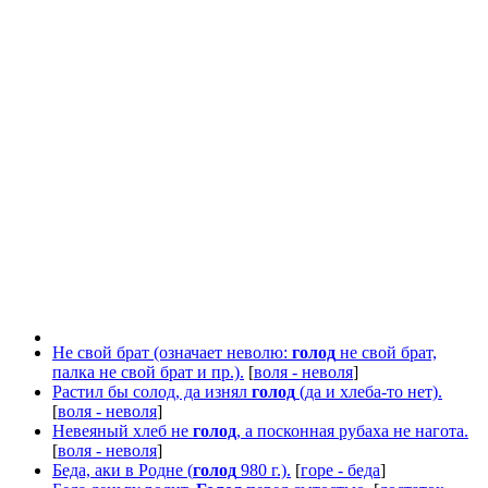
Не свой брат (означает неволю:
голод
не свой брат,
палка не свой брат и пр.).
[
воля - неволя
]
Растил бы солод, да изнял
голод
(да и хлеба-то нет).
[
воля - неволя
]
Невеяный хлеб не
голод
, а посконная рубаха не нагота.
[
воля - неволя
]
Беда, аки в Родне (
голод
980 г.).
[
горе - беда
]