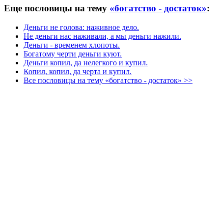
Еще пословицы на тему
«богатство - достаток»
:
Деньги не голова: наживное дело.
Не деньги нас наживали, а мы деньги нажили.
Деньги - временем хлопоты.
Богатому черти деньги куют.
Деньги копил, да нелегкого и купил.
Копил, копил, да черта и купил.
Все пословицы на тему «богатство - достаток» >>