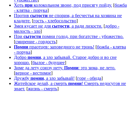
Хоть
при
колокольном звоне, под присягу пойду.
[
божба
- клятва - порука
]
Против
сытости
не спорим, а бесчестья на хозяина не
кладите.
[
гость - хлебосольство
]
Змея кусает не для
сытости
, а ради лихости.
[
добро -
милость - зло
]
При
сытости
помни голод, при богатстве - убожество.
[
смирение - гордость
]
Помни
праотцев: заповедного не тронь!
[
божба - клятва
- порука
]
Добро
помни
, а зло забывай. Старое добро и во сне
хорошо.
[
былое - будущее
]
Зиме да лету союзу нету.
Помни
: это зима, не лето.
[
верное - вестимое
]
Дружбу
помни
, а зло забывай!
[
горе - обида
]
Житейское делай, а смерть
помни
! Смерть недосугов не
знает.
[
жизнь - смерть
]