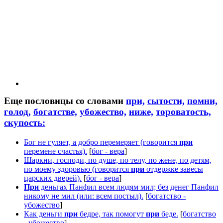
Еще пословицы со словами
при,
сытости,
помни,
голод,
богатстве,
убожество,
ниже,
тороватость,
скупость:
Бог не гуляет, а добро перемеряет (говорится
при
перемене счастья).
[
бог - вера
]
Шаркни, господи, по душе, по телу, по жене, по детям,
по моему здоровью (говорится
при
отдержке завесы
царских дверей).
[
бог - вера
]
При
деньгах Панфил всем людям мил; без денег Панфил
никому не мил (или: всем постыл).
[
богатство -
убожество
]
Как деньги
при
бедре, так помогут
при
беде.
[
богатство
- убожество
]