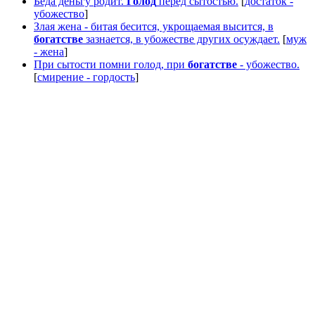
Беда деньгу родит.
Голод
перед сытостью.
[
достаток -
убожество
]
Злая жена - битая бесится, укрощаемая высится, в
богатстве
зазнается, в убожестве других осуждает.
[
муж
- жена
]
При сытости помни голод, при
богатстве
- убожество.
[
смирение - гордость
]