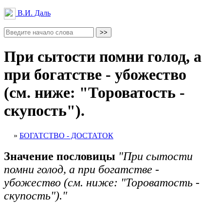
В.И. Даль
При сытости помни голод, а
при богатстве - убожество
(см. ниже: "Тороватость -
скупость").
»
БОГАТСТВО - ДОСТАТОК
Значение пословицы
"При сытости
помни голод, а при богатстве -
убожество (см. ниже: "Тороватость -
скупость")."