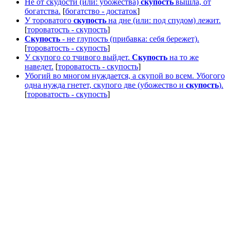
Не от скудости (или: убожества)
скупость
вышла, от
богатства.
[
богатство - достаток
]
У тороватого
скупость
на дне (или: под спудом) лежит.
[
тороватость - скупость
]
Скупость
- не глупость (прибавка: себя бережет).
[
тороватость - скупость
]
У скупого со тчивого выйдет.
Скупость
на то же
наведет.
[
тороватость - скупость
]
Убогий во многом нуждается, а скупой во всем. Убогого
одна нужда гнетет, скупого две (убожество и
скупость
).
[
тороватость - скупость
]