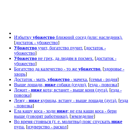
Избытку
убожество
ближний сосед (или: наследник).
[
достаток - убожество
]
Убожество
учит, богатство пучит.
[
достаток -
убожество
]
Убожество
не грех, да людям в посмех.
[
достаток -
убожество
]
Богатство да калечество - то же
убожество
.
[
здоровье -
хворь
]
Достаток - мать,
убожество
- мачеха.
[
семья - родня
]
Выше лошади,
ниже
собаки (седло).
[
езда - повозка
]
Лежит -
ниже
кота; встанет - выше коня (дуга).
[
езда -
повозка
]
Лежу -
ниже
курицы, встану - выше лошади (дуга).
[
езда
- повозка
]
Ела кашу коса - ходи
ниже
; не ела каши коса - бери
выше (говорят работники).
[
земледелие
]
Во время стоянься (т. е. молитвы) пояс спускать
ниже
пупа.
[
изуверство - раскол
]