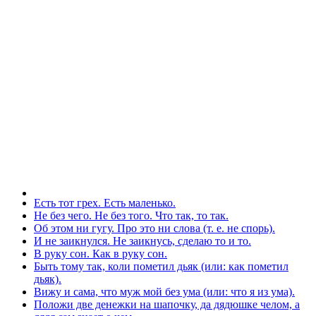
Есть тот грех. Есть маленько.
Не без чего. Не без того. Что так, то так.
Об этом ни гугу. Про это ни слова (т. е. не спорь).
И не заикнулся. Не заикнусь, сделаю то и то.
В руку сон. Как в руку сон.
Быть тому так, коли пометил дьяк (или: как пометил
дьяк).
Вижу и сама, что муж мой без ума (или: что я из ума).
Положи две денежки на шапочку, да дядюшке челом, а