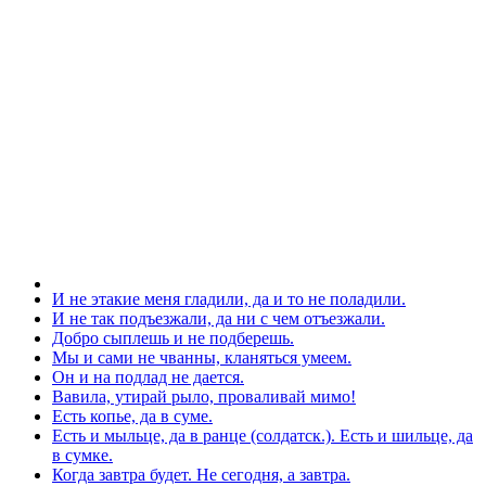
И не этакие меня гладили, да и то не поладили.
И не так подъезжали, да ни с чем отъезжали.
Добро сыплешь и не подберешь.
Мы и сами не чванны, кланяться умеем.
Он и на подлад не дается.
Вавила, утирай рыло, проваливай мимо!
Есть копье, да в суме.
Есть и мыльце, да в ранце (солдатск.). Есть и шильце, да
в сумке.
Когда завтра будет. Не сегодня, а завтра.