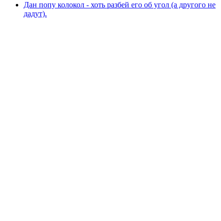
Дан попу колокол - хоть разбей его об угол (а другого не
дадут).