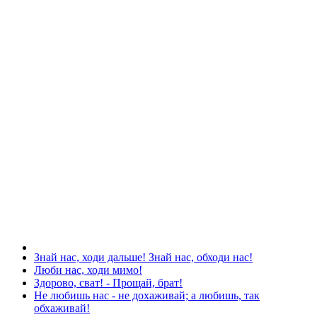
Знай нас, ходи дальше! Знай нас, обходи нас!
Люби нас, ходи мимо!
Здорово, сват! - Прощай, брат!
Не любишь нас - не дохаживай; а любишь, так
обхаживай!