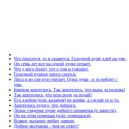
Что просится, то и скажется. Голодной куме хлеб на уме.
Он семь лет все на одной дудке играет.
Что у кого болит, тот о том и говорит.
Голодной курице просо снится.
Лиса и во сне кур считает. Одна дума - и та нейдет с
ума.
Брюхом захотелось. Так захотелось, что вынь да положь!
Так захотелось, что хоть роди да подай!
Его хлебом (или: калачом) не корми, а сделай то и то.
Захотелось худого, что доброго.
Лихое гляденье пуще доброго прошенья (о зависти).
Он на этом помешан (или: помешался).
Всякое дыхание любит даяние.
Доброе молчание - чем не ответ?