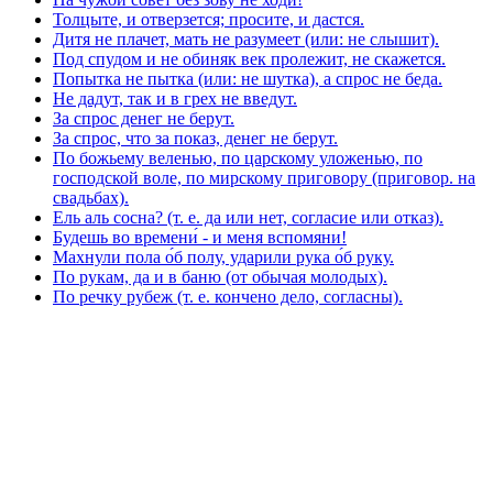
Толцыте, и отверзется; просите, и дастся.
Дитя не плачет, мать не разумеет (или: не слышит).
Под спудом и не обиняк век пролежит, не скажется.
Попытка не пытка (или: не шутка), а спрос не беда.
Не дадут, так и в грех не введут.
За спрос денег не берут.
За спрос, что за показ, денег не берут.
По божьему веленью, по царскому уложенью, по
господской воле, по мирскому приговору (приговор. на
свадьбах).
Ель аль сосна? (т. е. да или нет, согласие или отказ).
Будешь во времени́ - и меня вспомяни!
Махнули пола о́б полу, ударили рука о́б руку.
По рукам, да и в баню (от обычая молодых).
По речку рубеж (т. е. кончено дело, согласны).