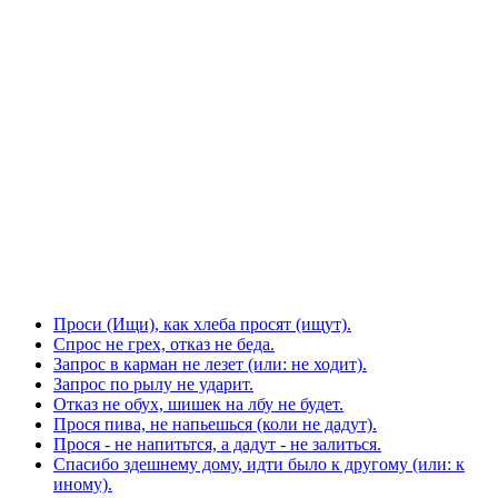
Проси (Ищи), как хлеба просят (ищут).
Спрос не грех, отказ не беда.
Запрос в карман не лезет (или: не ходит).
Запрос по рылу не ударит.
Отказ не обух, шишек на лбу не будет.
Прося пива, не напьешься (коли не дадут).
Прося - не напитьтся, а дадут - не залиться.
Спасибо здешнему дому, идти было к другому (или: к
иному).