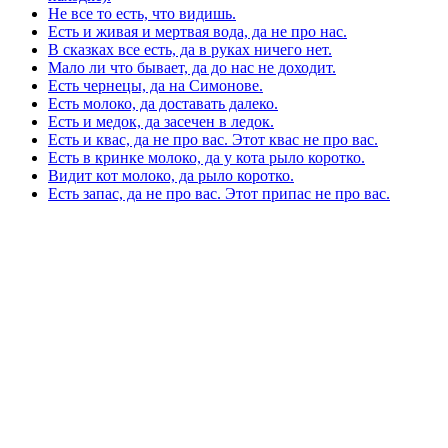
Не все то есть, что видишь.
Есть и живая и мертвая вода, да не про нас.
В сказках все есть, да в руках ничего нет.
Мало ли что бывает, да до нас не доходит.
Есть чернецы, да на Симонове.
Есть молоко, да доставать далеко.
Есть и медок, да засечен в ледок.
Есть и квас, да не про вас. Этот квас не про вас.
Есть в кринке молоко, да у кота рыло коротко.
Видит кот молоко, да рыло коротко.
Есть запас, да не про вас. Этот припас не про вас.