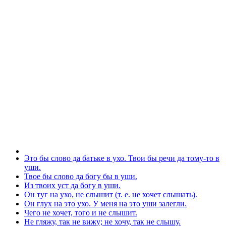
Это бы слово да батьке в ухо. Твои бы речи да тому-то в
уши.
Твое бы слово да богу бы в уши.
Из твоих уст да богу в уши.
Он туг на ухо, не слышит (т. е. не хочет слышать).
Он глух на это ухо. У меня на это уши залегли.
Чего не хочет, того и не слышит.
Не гляжу, так не вижу; не хочу, так не слышу.