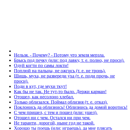
Нельзя. - Почему? - Потому что земля мерзла.
Брысь под печку (или: под лавку, т. е. полно, не проси).
Одуй когти по самы локти!
Поплюй на пальцы, не ожгись (т. е. не тронь).
Шишь, муха, не развереди у́ха (т. е. поди прочь, не
проси).
Поди в кут, где мухи ткут!
Как бы не так. Не тут-то было. Держи карман!
Отошел, как не́солоно хлебал.
Только облизался. Поймал облизня (т. е. отказ).
Поклонись да облизнись! Облизнись да домой воротись!
С чем пришел, с тем и пошел (или: ушел).
Отошел ни с чем. Остался ни при чем.
Не таранти, дорого́й, ныне год не такой.
Хорошо ты поешь (или: играешь), да мне плясать