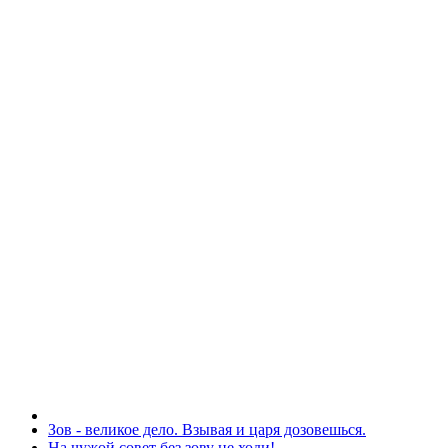
Зов - великое дело. Взывая и царя дозовешься.
На чужой совет без зову не ходи!