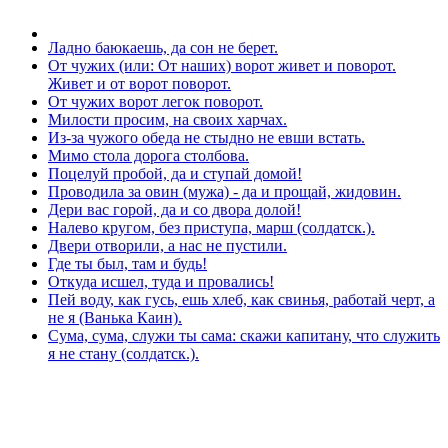
Ладно баюкаешь, да сон не берет.
От чужих (или: От наших) ворот живет и поворот.
Живет и от ворот поворот.
От чужих ворот легок поворот.
Милости просим, на своих харчах.
Из-за чужого обеда не стыдно не евши встать.
Мимо стола дорога столбова.
Поцелуй пробой, да и ступай домой!
Проводила за овин (мужа) - да и прощай, жидовин.
Дери вас горой, да и со двора долой!
Налево кругом, без приступа, марш (солдатск.).
Двери отворили, а нас не пустили.
Где ты был, там и будь!
Откуда исшел, туда и провались!
Пей воду, как гусь, ешь хлеб, как свинья, работай черт, а
не я (Ванька Каин).
Сума, сума, служи ты сама: скажи капитану, что служить
я не стану (солдатск.).