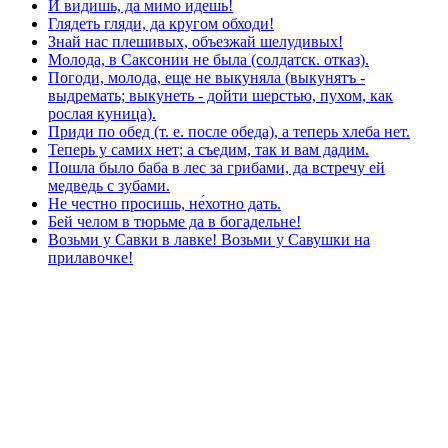
И видишь, да мимо идешь!
Глядеть гляди, да кругом обходи!
Знай нас плешивых, объезжай шелудивых!
Молода, в Саксонии не была (солдатск. отказ).
Погоди, молода, еще не выкуняла (выкунятъ -
выдремать; выкунеть - дойти шерстью, пухом, как
рослая куница).
Приди по обед (т. е. после обеда), а теперь хлеба нет.
Теперь у самих нет; а съедим, так и вам дадим.
Пошла было баба в лес за грибами, да встречу ей
медведь с зубами.
Не честно просишь, не́хотно дать.
Бей челом в тюрьме да в богадельне!
Возьми у Савки в лавке! Возьми у Савушки на
прилавочке!