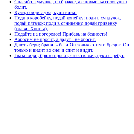
Спасибо, кумушка, на бражке, а с похмелья головушка
болит.
Кума, сойди с ума; купи вина!
Поди в коробейку, подай копейку; поди в сундучок,
подай пятачок; поди в огнивенку, подай гривенку
(славят Христа).
Подайте на погорелое! Прибавь на бедность!
Абросим не просит, а дадут - не бросит.
Дают - бери; бранят - беги!Он только этим и бредит. Он
только и видит во сне; и спит и видит.
Глаза видят, брюхо просит, язык скажет, руки сгребут.