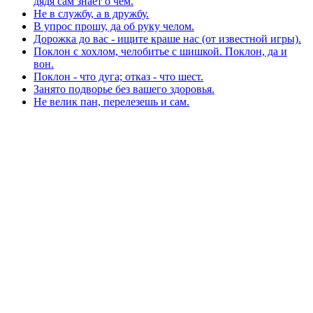
дядя сам знает о чем.
Не в службу, а в дружбу.
В упрос прошу, да об руку челом.
Дорожка до вас - ищите краше нас (от известной игры).
Поклон с хохлом, челобитье с шишкой. Поклон, да и
вон.
Поклон - что дуга; отказ - что шест.
Занято подворье без вашего здоровья.
Не велик пан, перелезешь и сам.