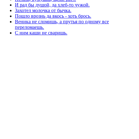
И рад бы душой, да хлеб-то чужой.
Захотел молочка от бычка.
Пошло врознь да вкось - хоть брось.
Веника не сломишь, а прутья по одному все
переломаешь.
С ним каши не сваришь.