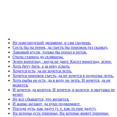
Не новгородский дворянин, и сам сходишь.
Сесть бы на пенек, да съесть бы пирожок (из сказки).
Лакомый кусок, только бы попал в роток.
Охоча старица до скляницы.
Зелен виноград - когда не дают. Кисел виноград, зе́лен.
Хоть биту бить, а за реку плыть.
Хочется есть, да не хочется лезть.
Хочется пирожок съесть, да не хочется в подполье лезть.
Хоть рыбы не есть, да в воду не лезть. И хочется, да не
можется.
И хочется, да колется. И хочется, и колется, и матушка не
велит.
Не все сбывается, что желается.
И жарко желают, да руки поджимают.
Погоди дуть, как дадут (т. е. как-то еще дадут).
На хотенье есть терпенье. На хотенье живет терпенье.