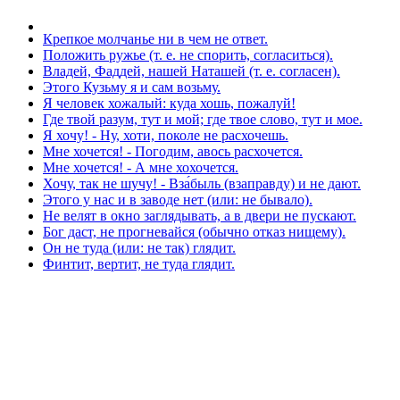
Крепкое молчанье ни в чем не ответ.
Положить ружье (т. е. не спорить, согласиться).
Владей, Фаддей, нашей Наташей (т. е. согласен).
Этого Кузьму я и сам возьму.
Я человек хожалый: куда хошь, пожалуй!
Где твой разум, тут и мой; где твое слово, тут и мое.
Я хочу! - Ну, хоти, поколе не расхочешь.
Мне хочется! - Погодим, авось расхочется.
Мне хочется! - А мне хохочется.
Хочу, так не шучу! - Вза́быль (взаправду) и не дают.
Этого у нас и в заводе нет (или: не бывало).
Не велят в окно заглядывать, а в двери не пускают.
Бог даст, не прогневайся (обычно отказ нищему).
Он не туда (или: не так) глядит.
Финтит, вертит, не туда глядит.