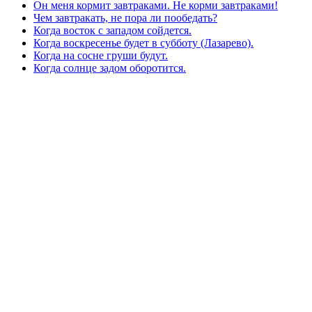
Он меня кормит завтраками. Не корми завтраками!
Чем завтракать, не пора ли пообедать?
Когда восток с западом сойдется.
Когда воскресенье будет в субботу (Лазарево).
Когда на сосне груши будут.
Когда солнце задом оборотится.