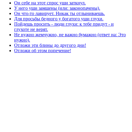
Он себе на этот спрос уши заткнул.
У него уши замшены (или: законопачены).
Он что-то лавирует. Никак ты отлыниваешь.
Для просьбы бедного у богатого уши глухи.
Пойдешь просить - люди глухи: к тебе придут - и
глухоте не верят.
Не нужно жемчужно, не важно бумажно (ответ на: Это
нужно).
Отложи эти блины до другого дни!
Отложи об этом попечение!