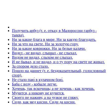
Получить арбуз (т. е. отказ; в Малороссии гарбуз -
тыква).
Ни за какие блага в мире. Ни за какую благодать.
Ни за что на свете. Ни за золотую гору.
Ни за какие коврижки. Ни за белые калачи.
Видел - не видал, слышал - не слыхал.
Видо́м не видал, слыхо́м не слыхал.
И не бывал, и не видал, и о ту пору на свете не живал.
За спором дело стало.
Пошло на даинет (т. е. бездоказательный, голословный
спор).
Не стало паю́ в кулачном бою́.
Баба с возу - кобыле легче.
Хочешь, так вскочишь; а не хочешь - как хочешь.
Мучится, а никому не кучится.
Своего не наживу, а на чужое не гляжу.
Сиди, как мед кисни. Сиди да кисни.