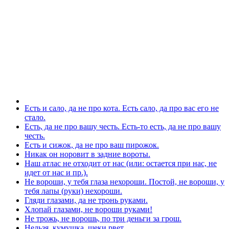
Есть и сало, да не про кота. Есть сало, да про вас его не
стало.
Есть, да не про вашу честь. Есть-то есть, да не про вашу
честь.
Есть и сижок, да не про ваш пирожок.
Никак он норовит в задние вороты.
Наш атлас не отходит от нас (или: остается при нас, не
идет от нас и пр.).
Не вороши, у тебя глаза нехороши. Постой, не вороши, у
тебя лапы (руки) нехороши.
Гляди глазами, да не тронь руками.
Хлопай глазами, не вороши руками!
Не трожь, не ворошь, по три деньги за грош.
Нельзя, кумушка, щеки рвет.