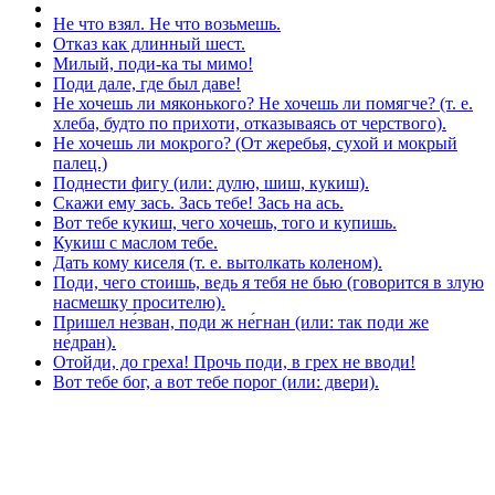
Не что взял. Не что возьмешь.
Отказ как длинный шест.
Милый, поди-ка ты мимо!
Поди дале, где был даве!
Не хочешь ли мяконького? Не хочешь ли помягче? (т. е.
хлеба, будто по прихоти, отказываясь от черствого).
Не хочешь ли мокрого? (От жеребья, сухой и мокрый
палец.)
Поднести фигу (или: дулю, шиш, кукиш).
Скажи ему зась. Зась тебе! Зась на ась.
Вот тебе кукиш, чего хочешь, того и купишь.
Кукиш с маслом тебе.
Дать кому киселя (т. е. вытолкать коленом).
Поди, чего стоишь, ведь я тебя не бью (говорится в злую
насмешку просителю).
Пришел не́зван, поди ж не́гнан (или: так поди же
не́дран).
Отойди, до греха! Прочь поди, в грех не вводи!
Вот тебе бог, а вот тебе порог (или: двери).