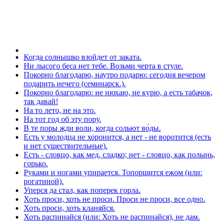
Когда солнышко взойдет от заката.
Ни лысого беса нет тебе. Возьми черта в стуле.
Покорно благодарю, наутро подарю: сегодня вечером
подарить нечего (семинарск.).
Покорно благодарю: не нюхаю, не курю, а есть табачок,
так давай!
На то лето, не на это.
На тот год об эту пору.
В те поры жди воли, когда сольют во́ды.
Есть у молодца не хоронится, а нет - не воротится (есть
и нет существительные).
Есть - словцо, как мед, сладко; нет - словцо, как полынь,
горько.
Руками и ногами упирается. Топорщится ежом (или:
рогатиной).
Уперся да стал, как поперек горла.
Хоть проси, хоть не проси. Проси не проси, все одно.
Хоть проси, хоть кланяйся.
Хоть распинайся (или: Хоть не распинайся), не дам.