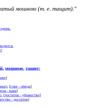
гатый мошною (т. е. тащит)."
аздник.
ходится.
я?
й,
мошною,
тащит:
ущее
]
нки).
[
горе - обида
]
роза - кара
]
о.
[
достаток - убожество
]
атство - достаток
]