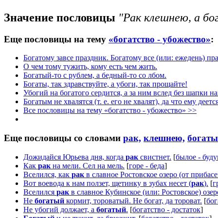
Значение пословицы
"Рак клешнею, а бо
Еще пословицы на тему
«богатство - убожество»
:
Богатому завсе праздник. Богатому все (или: ежедень) пр
О чем тому тужить, кому есть чем жить.
Богатый-то с рублем, а бедный-то со лбом.
Богаты, так здравствуйте, а убоги, так прощайте!
Убогий на богатого сердится, а за ним вслед без шапки на
Богатым не хвалятся (т. е. его не хвалят), да что ему деетс
Все пословицы на тему «богатство - убожество» >>
Еще пословицы со словами
рак,
клешнею,
богаты
Дожидайся Юрьева дня, когда
рак
свистнет.
[
былое - буд
Как
рак
на мели. Сел на мель.
[
горе - беда
]
Вселился, как
рак
в славное Ростовское озеро (от прибасе
Вот воевода к нам ползет, щетинку в зубах несет (
рак
).
[
г
Вселился
рак
в славное Кубинское (или: Ростовское) озер
Не
богатый
кормит, тороватый. Не богат, да тороват.
[
бог
Не убогий должает, а
богатый
.
[
богатство - достаток
]