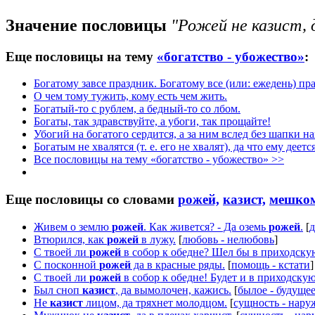
Значение пословицы
"Рожей не казист, 
Еще пословицы на тему
«богатство - убожество»
:
Богатому завсе праздник. Богатому все (или: ежедень) пр
О чем тому тужить, кому есть чем жить.
Богатый-то с рублем, а бедный-то со лбом.
Богаты, так здравствуйте, а убоги, так прощайте!
Убогий на богатого сердится, а за ним вслед без шапки на
Богатым не хвалятся (т. е. его не хвалят), да что ему деетс
Все пословицы на тему «богатство - убожество» >>
Еще пословицы со словами
рожей,
казист,
мешко
Живем о землю
рожей
. Как живется? - Да оземь
рожей
.
[
д
Втюрился, как
рожей
в лужу.
[
любовь - нелюбовь
]
С твоей ли
рожей
в собор к обедне? Шел бы в приходску
С посконной
рожей
да в красные ряды.
[
помощь - кстати
]
С твоей ли
рожей
в собор к обедне! Будет и в приходскую
Был сноп
казист
, да вымолочен, кажись.
[
былое - будуще
Не
казист
лицом, да тряхнет молодцом.
[
сущность - нару