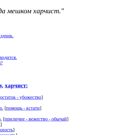
да мешком харчист."
аздник.
ходится.
я?
м,
харчист:
остаток - убожество
]
ю.
[
помощь - кстати
]
.
[
приличие - вежество - обычай
]
е
]
жность
]