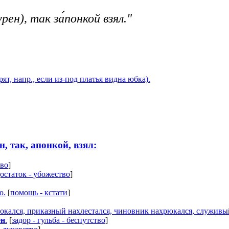
рен), так за́понкой взял."
ят, напр., если из-под платья видна юбка).
н,
так,
апонкой,
взял:
тво
]
остаток - убожество
]
ю.
[
помощь - кстати
]
окался, приказный нахлестался, чиновник нахрюкался, служив
ен
.
[
задор - гульба - беспутство
]