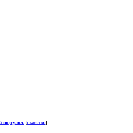
ый
подгулял
.
[
пьянство
]