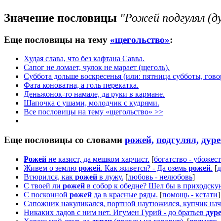
Значение пословицы
"Рожей подгулял (ду
Еще пословицы на тему
«щегольство»
:
Худая слава, что без кафтана Савва.
Сапог не ломает, чулок не марает (щеголь).
Суббота дольше воскресенья (или: пятница субботы, говор
Фата коноватна, а голь перекатка.
Деньжонок-то намале, да руки в кармане.
Шапочка с ушами, молодчик с кудрями.
Все пословицы на тему «щегольство» >>
Еще пословицы со словами
рожей,
подгулял,
дуре
Рожей
не казист, да мешком харчист.
[
богатство - убожес
Живем о землю
рожей
. Как живется? - Да оземь
рожей
.
[
д
Втюрился, как
рожей
в лужу.
[
любовь - нелюбовь
]
С твоей ли
рожей
в собор к обедне? Шел бы в приходску
С посконной
рожей
да в красные ряды.
[
помощь - кстати
]
Сапожник накуликался, портной наутюжился, купчик нач
Никаких ладов с ним нет. Игумен Гурий - до братьев
дур