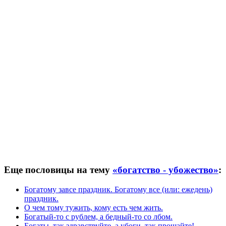
Еще пословицы на тему
«богатство - убожество»
:
Богатому завсе праздник. Богатому все (или: ежедень)
праздник.
О чем тому тужить, кому есть чем жить.
Богатый-то с рублем, а бедный-то со лбом.
Богаты, так здравствуйте, а убоги, так прощайте!