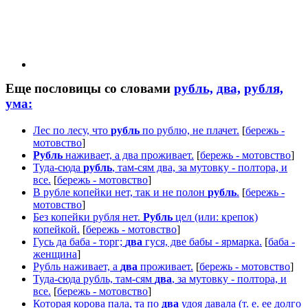
Еще пословицы со словами
рубль,
два,
рубля,
ума:
Лес по лесу, что
рубль
по рублю, не плачет.
[
бережь -
мотовство
]
Рубль
наживает, а два проживает.
[
бережь - мотовство
]
Туда-сюда
рубль
, там-сям два, за мутовку - полтора, и
все.
[
бережь - мотовство
]
В рубле копейки нет, так и не полон
рубль
.
[
бережь -
мотовство
]
Без копейки рубля нет.
Рубль
цел (или: крепок)
копейкой.
[
бережь - мотовство
]
Гусь да баба - торг;
два
гуся, две бабы - ярмарка.
[
баба -
женщина
]
Рубль наживает, а
два
проживает.
[
бережь - мотовство
]
Туда-сюда рубль, там-сям
два
, за мутовку - полтора, и
все.
[
бережь - мотовство
]
Которая корова пала, та по
два
удоя давала (т. е. ее долго