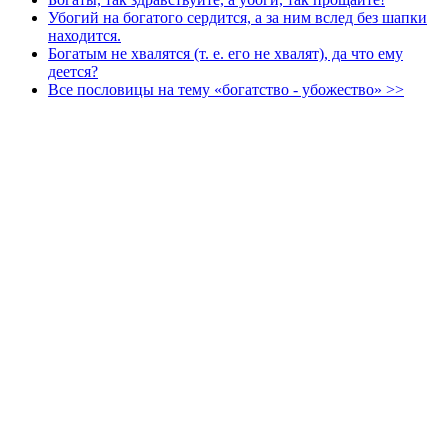
Убогий на богатого сердится, а за ним вслед без шапки
находится.
Богатым не хвалятся (т. е. его не хвалят), да что ему
деется?
Все пословицы на тему «богатство - убожество» >>