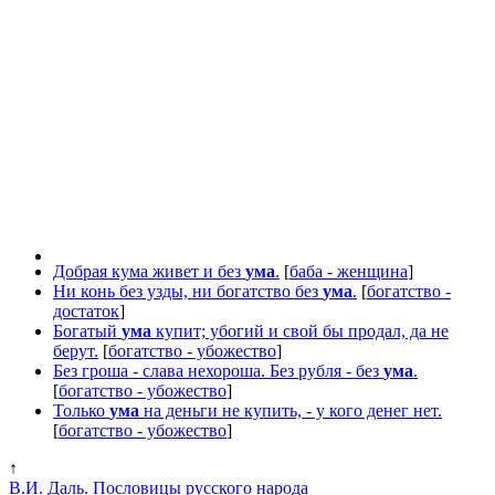
Добрая кума живет и без
ума
.
[
баба - женщина
]
Ни конь без узды, ни богатство без
ума
.
[
богатство -
достаток
]
Богатый
ума
купит; убогий и свой бы продал, да не
берут.
[
богатство - убожество
]
Без гроша - слава нехороша. Без рубля - без
ума
.
[
богатство - убожество
]
Только
ума
на деньги не купить, - у кого денег нет.
[
богатство - убожество
]
↑
В.И. Даль. Пословицы русского народа