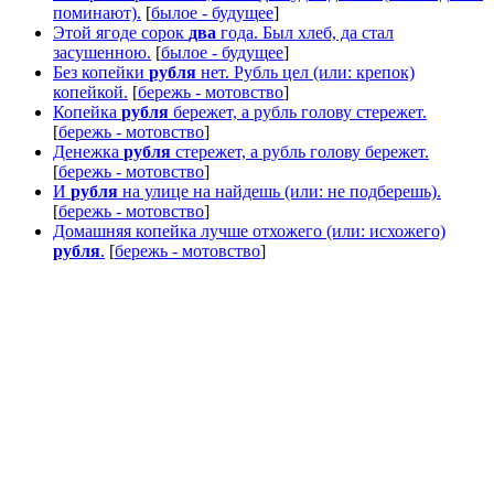
поминают).
[
былое - будущее
]
Этой ягоде сорок
два
года. Был хлеб, да стал
засушенною.
[
былое - будущее
]
Без копейки
рубля
нет. Рубль цел (или: крепок)
копейкой.
[
бережь - мотовство
]
Копейка
рубля
бережет, а рубль голову стережет.
[
бережь - мотовство
]
Денежка
рубля
стережет, а рубль голову бережет.
[
бережь - мотовство
]
И
рубля
на улице на найдешь (или: не подберешь).
[
бережь - мотовство
]
Домашняя копейка лучше отхожего (или: исхожего)
рубля
.
[
бережь - мотовство
]