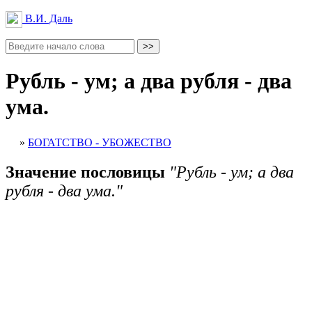
В.И. Даль
Рубль - ум; а два рубля - два
ума.
»
БОГАТСТВО - УБОЖЕСТВО
Значение пословицы
"Рубль - ум; а два
рубля - два ума."