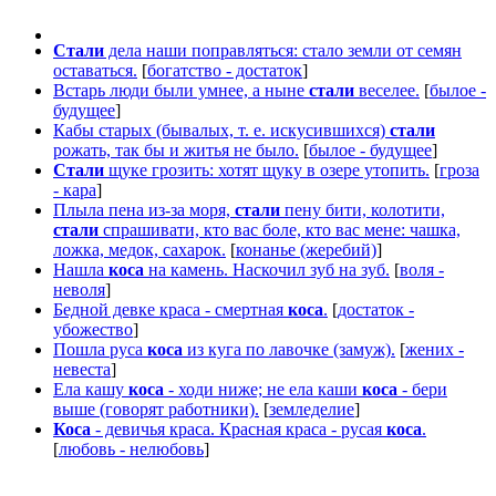
Стали
дела наши поправляться: стало земли от семян
оставаться.
[
богатство - достаток
]
Встарь люди были умнее, а ныне
стали
веселее.
[
былое -
будущее
]
Кабы старых (бывалых, т. е. искусившихся)
стали
рожать, так бы и житья не было.
[
былое - будущее
]
Стали
щуке грозить: хотят щуку в озере утопить.
[
гроза
- кара
]
Плыла пена из-за моря,
стали
пену бити, колотити,
стали
спрашивати, кто вас боле, кто вас мене: чашка,
ложка, медок, сахарок.
[
конанье (жеребий)
]
Нашла
коса
на камень. Наскочил зуб на зуб.
[
воля -
неволя
]
Бедной девке краса - смертная
коса
.
[
достаток -
убожество
]
Пошла руса
коса
из куга по лавочке (замуж).
[
жених -
невеста
]
Ела кашу
коса
- ходи ниже; не ела каши
коса
- бери
выше (говорят работники).
[
земледелие
]
Коса
- девичья краса. Красная краса - русая
коса
.
[
любовь - нелюбовь
]