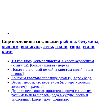
Еще пословицы со словами
рыбина,
белужина,
хвостом,
вильнула,
лесы,
спали,
горы,
стали,
коса:
Ты кобылою, кобыла
хвостом
, а хвост жеребенком
(клянутся).
[
божба - клятва - порука
]
Попал в стаю - лай не лай, а
хвостом
виляй.
[
воля -
неволя
]
Конским
хвостом
пепелище размету.
[
горе - беда
]
Вертит пером, что веретеном (что черт крючком,
хвостом
).
[
грамота
]
Дерется пет с орлом, прилетел коршун с
хвостом
разнимать пета с орлом (вода в чугуне, огонь и
уполовник).
[
двор - дом - хозяйство
]