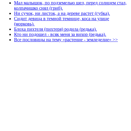
Мал малышок, по подземелью шел, перед солнцем стал,
колпачишко снял (гриб).
Ни сучок, ни листок, а на дереве растет (губка).
Сидит девица в темной темнице, коса на улице
(морковь).
Блоха пихтеля (пихтеря) родила (редька).
Кто ни подошел - всяк меня за вихор (редька).
Все пословицы на тему «растение - земледелие» >>