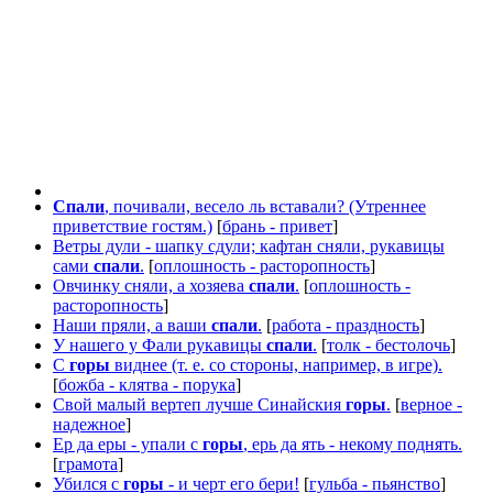
Спали
, почивали, весело ль вставали? (Утреннее
приветствие гостям.)
[
брань - привет
]
Ветры дули - шапку сдули; кафтан сняли, рукавицы
сами
спали
.
[
оплошность - расторопность
]
Овчинку сняли, а хозяева
спали
.
[
оплошность -
расторопность
]
Наши пряли, а ваши
спали
.
[
работа - праздность
]
У нашего у Фали рукавицы
спали
.
[
толк - бестолочь
]
С
горы
виднее (т. е. со стороны, например, в игре).
[
божба - клятва - порука
]
Свой малый вертеп лучше Синайския
горы
.
[
верное -
надежное
]
Ер да еры - упали с
горы
, ерь да ять - некому поднять.
[
грамота
]
Убился с
горы
- и черт его бери!
[
гульба - пьянство
]