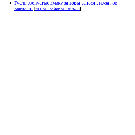
Гусли звончатые думку за
горы
заносят, из-за гор
выносят.
[
игры - забавы - ловля
]