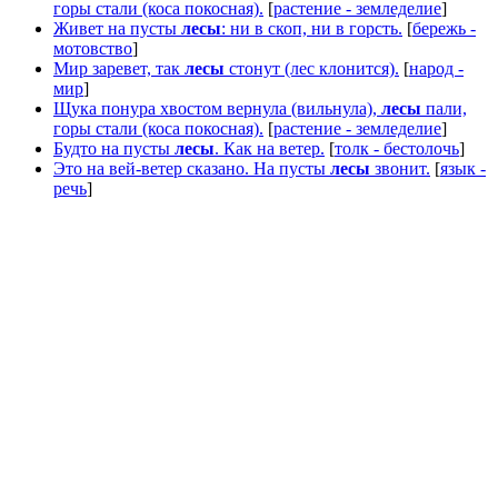
горы стали (коса покосная).
[
растение - земледелие
]
Живет на пусты
лесы
: ни в скоп, ни в горсть.
[
бережь -
мотовство
]
Мир заревет, так
лесы
стонут (лес клонится).
[
народ -
мир
]
Щука понура хвостом вернула (вильнула),
лесы
пали,
горы стали (коса покосная).
[
растение - земледелие
]
Будто на пусты
лесы
. Как на ветер.
[
толк - бестолочь
]
Это на вей-ветер сказано. На пусты
лесы
звонит.
[
язык -
речь
]