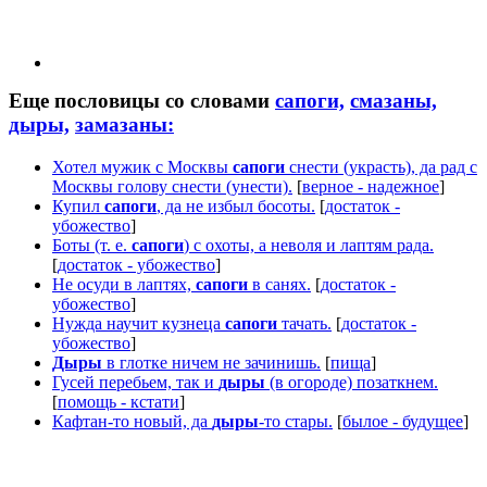
Еще пословицы со словами
сапоги,
смазаны,
дыры,
замазаны:
Хотел мужик с Москвы
сапоги
снести (украсть), да рад с
Москвы голову снести (унести).
[
верное - надежное
]
Купил
сапоги
, да не избыл босоты.
[
достаток -
убожество
]
Боты (т. е.
сапоги
) с охоты, а неволя и лаптям рада.
[
достаток - убожество
]
Не осуди в лаптях,
сапоги
в санях.
[
достаток -
убожество
]
Нужда научит кузнеца
сапоги
тачать.
[
достаток -
убожество
]
Дыры
в глотке ничем не зачинишь.
[
пища
]
Гусей перебьем, так и
дыры
(в огороде) позаткнем.
[
помощь - кстати
]
Кафтан-то новый, да
дыры
-то стары.
[
былое - будущее
]