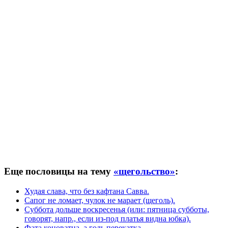
Еще пословицы на тему
«щегольство»
:
Худая слава, что без кафтана Савва.
Сапог не ломает, чулок не марает (щеголь).
Суббота дольше воскресенья (или: пятница субботы,
говорят, напр., если из-под платья видна юбка).
Фата коноватна, а голь перекатка.