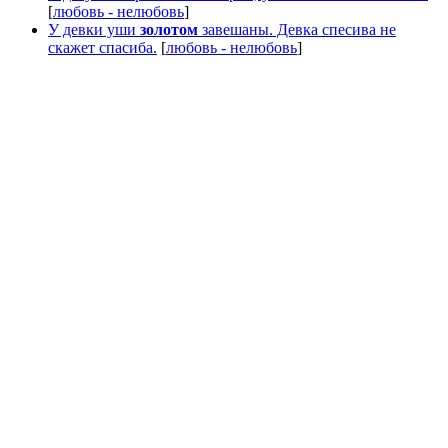
[
любовь - нелюбовь
]
У девки уши
золотом
завешаны. Девка спесива не
скажет спасиба.
[
любовь - нелюбовь
]