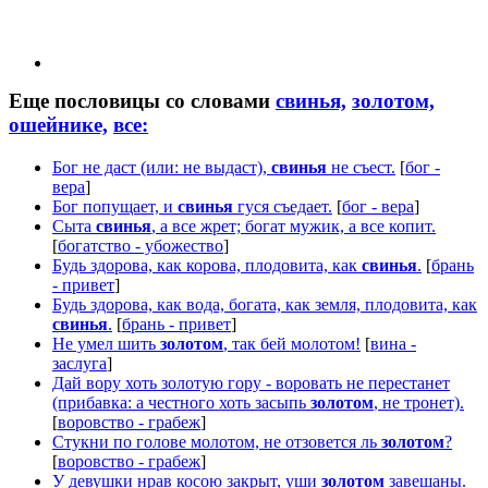
Еще пословицы со словами
свинья,
золотом,
ошейнике,
все:
Бог не даст (или: не выдаст),
свинья
не съест.
[
бог -
вера
]
Бог попущает, и
свинья
гуся съедает.
[
бог - вера
]
Сыта
свинья
, а все жрет; богат мужик, а все копит.
[
богатство - убожество
]
Будь здорова, как корова, плодовита, как
свинья
.
[
брань
- привет
]
Будь здорова, как вода, богата, как земля, плодовита, как
свинья
.
[
брань - привет
]
Не умел шить
золотом
, так бей молотом!
[
вина -
заслуга
]
Дай вору хоть золотую гору - воровать не перестанет
(прибавка: а честного хоть засыпь
золотом
, не тронет).
[
воровство - грабеж
]
Стукни по голове молотом, не отзовется ль
золотом
?
[
воровство - грабеж
]
У девушки нрав косою закрыт, уши
золотом
завешаны.