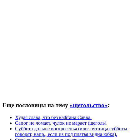
Еще пословицы на тему
«щегольство»
:
Худая слава, что без кафтана Савва.
Сапог не ломает, чулок не марает (щеголь).
Суббота дольше воскресенья (или: пятница субботы,
говорят, напр., если из-под платья видна юбка).
Фата коноватна, а голь перекатка.