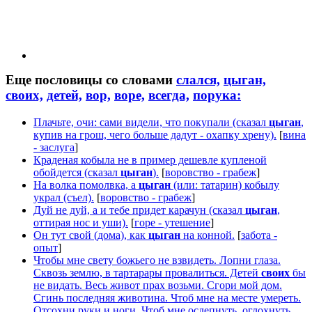
Еще пословицы со словами
слался,
цыган,
своих,
детей,
вор,
воре,
всегда,
порука:
Плачьте, очи: сами видели, что покупали (сказал
цыган
,
купив на грош, чего больше дадут - охапку хрену).
[
вина
- заслуга
]
Краденая кобыла не в пример дешевле купленой
обойдется (сказал
цыган
).
[
воровство - грабеж
]
На волка помолвка, а
цыган
(или: татарин) кобылу
украл (съел).
[
воровство - грабеж
]
Дуй не дуй, а и тебе придет карачун (сказал
цыган
,
оттирая нос и уши).
[
горе - утешение
]
Он тут свой (дома), как
цыган
на конной.
[
забота -
опыт
]
Чтобы мне свету божьего не взвидеть. Лопни глаза.
Сквозь землю, в тартарары провалиться. Детей
своих
бы
не видать. Весь живот прах возьми. Сгори мой дом.
Сгинь последняя животина. Чтоб мне на месте умереть.
Отсохни руки и ноги. Чтоб мне ослепнуть, оглохнуть.