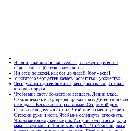
На ветер живота не напасешься, на смерть
детей
не
нарожаешься.
[
бережь - мотовство
]
Ни отец до
детей
, как бог до людей.
[
бог - вера
]
У богатого черт
детей
качает.
[
богатство - убожество
]
Чего, уж чрез
детей
божится, весь дом заклял.
[
божба -
клятва - порука
]
Чтобы мне свету божьего не взвидеть. Лопни глаза.
Сквозь землю, в тартарары провалиться.
Детей
своих бы
не видать. Весь живот прах возьми. Сгори мой дом.
Сгинь последняя животина. Чтоб мне на месте умереть.
Отсохни руки и ноги. Чтоб мне ослепнуть, оглохнуть.
Чтобы мне всему высохнуть. Иссуши меня, господи, до
макова зернышка. Лопни моя утроба. Чтоб мне первым
куском поперхнуться (подавиться). Чтоб мне с места не