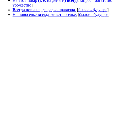
На этот товар (т. е. на деньги)
всегда
запрос.
[
богатство -
убожество
]
Всегда
новизна, да редко правизна.
[
былое - будущее
]
На новоселье
всегда
живет веселье.
[
былое - будущее
]