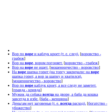
Вор по
воре
и каблук кроет (т. е. след).
[
воровство -
грабеж
]
Вор на
воре
, вором погоняет.
[
воровство - грабеж
]
Вор на
воре
не ищет.
[
мошенничество - воровство
]
На
воре
шапка горит (на торгу закричали: на
воре
шапка горит, а вор за шапку и хватился).
[
мошенничество - воровство
]
Вор по
воре
каблук кроет, а все следу не заметет.
[
правда - кривда
]
Мужик да собака
всегда
на дворе, а баба да кошка
завсегда в избе.
[
баба - женщина
]
Деньгам нет заговенья (т. е.
всегда
расход).
[
богатство -
убожество
]