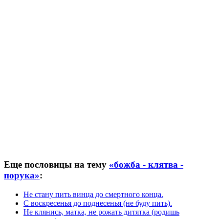
Еще пословицы на тему
«божба - клятва -
порука»
:
Не стану пить винца до смертного конца.
С воскресенья до поднесенья (не буду пить).
Не клянись, матка, не рожать дитятка (родишь