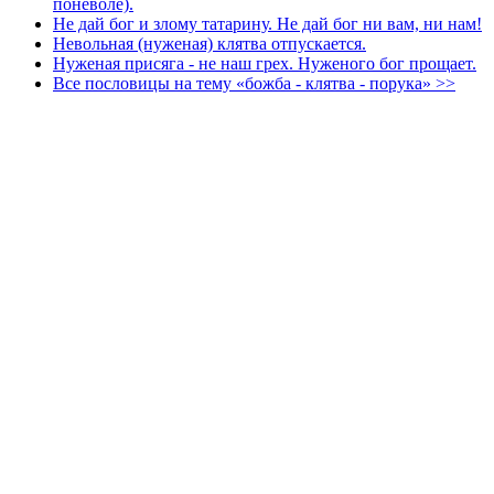
поневоле).
Не дай бог и злому татарину. Не дай бог ни вам, ни нам!
Невольная (нуженая) клятва отпускается.
Нуженая присяга - не наш грех. Нуженого бог прощает.
Все пословицы на тему «божба - клятва - порука» >>