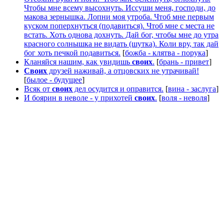
Чтобы мне всему высохнуть. Иссуши меня, господи, до
макова зернышка. Лопни моя утроба. Чтоб мне первым
куском поперхнуться (подавиться). Чтоб мне с места не
встать. Хоть однова дохнуть. Дай бог, чтобы мне до утра
красного солнышка не видать (шутка). Коли вру, так дай
бог хоть печкой подавиться.
[
божба - клятва - порука
]
Кланяйся нашим, как увидишь
своих
.
[
брань - привет
]
Своих
друзей наживай, а отцовских не утрачивай!
[
былое - будущее
]
Всяк от
своих
дел осудится и оправится.
[
вина - заслуга
]
И боярин в неволе - у прихотей
своих
.
[
воля - неволя
]