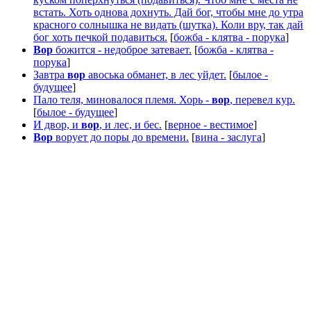
встать. Хоть однова дохнуть. Дай бог, чтобы мне до утра
красного солнышка не видать (шутка). Коли вру, так дай
бог хоть печкой подавиться.
[
божба - клятва - порука
]
Вор
божится - недоброе затевает.
[
божба - клятва -
порука
]
Завтра
вор
авоська обманет, в лес уйдет.
[
былое -
будущее
]
Пало теля, миновалося племя. Хорь -
вор
, перевел кур.
[
былое - будущее
]
И двор, и
вор
, и лес, и бес.
[
верное - вестимое
]
Вор
ворует до поры до времени.
[
вина - заслуга
]