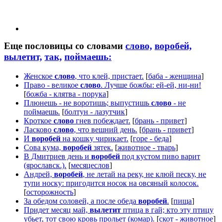
Еще пословицы со словами
слово,
воробей,
вылетит,
так,
поймаешь:
Женское
слово
, что клей, пристает.
[
баба - женщина
]
Право - великое
слово
. Лучше божбы: ей-ей, ни-ни!
[
божба - клятва - порука
]
Плюнешь - не воротишь; выпустишь
слово
- не
поймаешь.
[
болтун - лазутчик
]
Кроткое
слово
гнев побеждает.
[
брань - привет
]
Ласково
слово
, что вешний день.
[
брань - привет
]
И
воробей
на кошку чирикает.
[
горе - беда
]
Сова кума,
воробей
зятек.
[
животное - тварь
]
В Дмитриев день и
воробей
под кустом пиво варит
(ярославск.).
[
месяцеслов
]
Андрей,
воробей
, не летай на реку, не клюй песку, не
тупи носку: пригодится носок на овсяный колосок.
[
осторожность
]
За обедом соловей, а после обеда
воробей
.
[
пища
]
Придет месяц май,
вылетит
птица в гай; кто эту птицу
убьет, тот свою кровь прольет (комар).
[
скот - животное
]