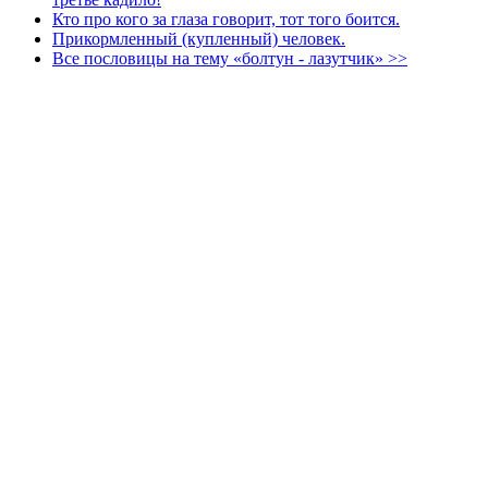
Кто про кого за глаза говорит, тот того боится.
Прикормленный (купленный) человек.
Все пословицы на тему «болтун - лазутчик» >>