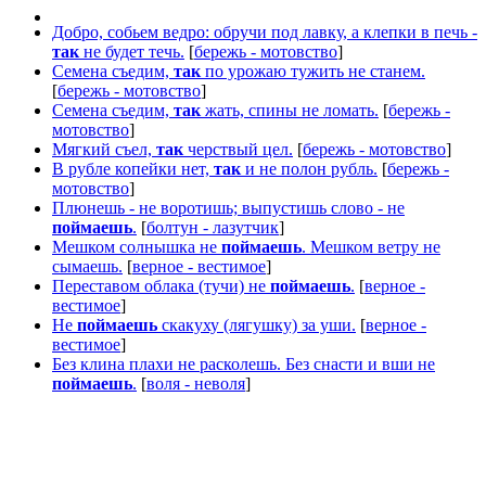
Добро, собьем ведро: обручи под лавку, а клепки в печь -
так
не будет течь.
[
бережь - мотовство
]
Семена съедим,
так
по урожаю тужить не станем.
[
бережь - мотовство
]
Семена съедим,
так
жать, спины не ломать.
[
бережь -
мотовство
]
Мягкий съел,
так
черствый цел.
[
бережь - мотовство
]
В рубле копейки нет,
так
и не полон рубль.
[
бережь -
мотовство
]
Плюнешь - не воротишь; выпустишь слово - не
поймаешь
.
[
болтун - лазутчик
]
Мешком солнышка не
поймаешь
. Мешком ветру не
сымаешь.
[
верное - вестимое
]
Переставом облака (тучи) не
поймаешь
.
[
верное -
вестимое
]
Не
поймаешь
скакуху (лягушку) за уши.
[
верное -
вестимое
]
Без клина плахи не расколешь. Без снасти и вши не
поймаешь
.
[
воля - неволя
]