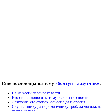
Еще пословицы на тему
«болтун - лазутчик»
:
Не из чести переносят вести.
Кто станет доносить, тому головы не сносить.
Лазутчик, что отопок: обносил да и бросил.
Слушалыцику да подоконечнику гроб, да могила, да
третье кадило!