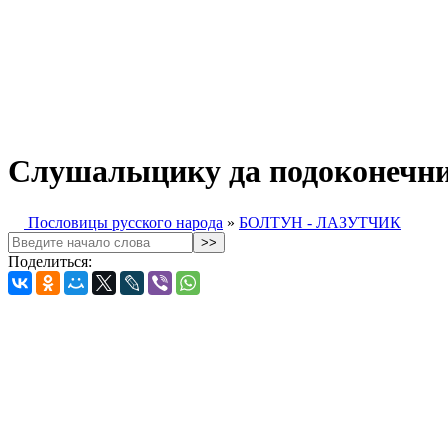
Слушалыцику да подоконечнику
Пословицы русского народа
»
БОЛТУН - ЛАЗУТЧИК
Поделиться: