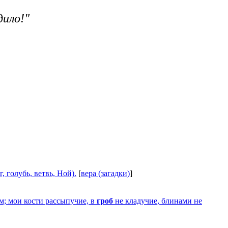
дило!"
, голубь, ветвь, Ной).
[
вера (загадки)
]
м; мои кости рассыпучие, в
гроб
не кладучие, блинами не