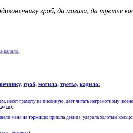
доконечнику гроб, да могила, да третье ка
е кадило!
нечнику,
гроб,
могила,
третье,
кадило:
ем, несет грамоту не писанную, дает читать неграмотному (ковчег
гадки)
]
]
вывели меня на торжище; пришла девица, ударила золотым кольцо