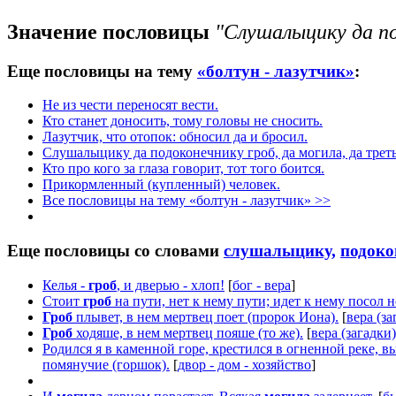
Значение пословицы
"Слушалыцику да по
Еще пословицы на тему
«болтун - лазутчик»
:
Не из чести переносят вести.
Кто станет доносить, тому головы не сносить.
Лазутчик, что отопок: обносил да и бросил.
Слушалыцику да подоконечнику гроб, да могила, да треть
Кто про кого за глаза говорит, тот того боится.
Прикормленный (купленный) человек.
Все пословицы на тему «болтун - лазутчик» >>
Еще пословицы со словами
слушалыцику,
подоко
Келья -
гроб
, и дверью - хлоп!
[
бог - вера
]
Стоит
гроб
на пути, нет к нему пути; идет к нему посол н
Гроб
плывет, в нем мертвец поет (пророк Иона).
[
вера (за
Гроб
ходяше, в нем мертвец пояше (то же).
[
вера (загадки)
Родился я в каменной горе, крестился в огненной реке, 
помянучие (горшок).
[
двор - дом - хозяйство
]