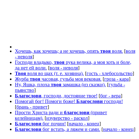
Хочешь, как хочешь; а не хочешь, опять
твоя
воля.
[
воля
- неволя
]
Господи владыко,
твоя
рука велика, а моя хоть и боле,
да нет ей воли.
[
воля - неволя
]
Твоя
воля во щах (т. е. хозяина).
[
гость - хлебосольство
]
Журба
твоя
часовая, гульба моя вековая.
[
гроза - кара
]
Ну, Яшка, плоха
твоя
замашка (из сказки).
[
гульба -
пьянство
]
Благослови
, господи, достояние твое!
[
бог - вера
]
Помогай бог! Помоги боже!
Благослови
господи!
[
брань - привет
]
Прости Христа ради и
благослови
(привет
келейницам).
[
изуверство - раскол
]
Благослови
бог почин!
[
начало - конец
]
Благослови
бог встать, а ляжем и сами.
[
начало - конец
]