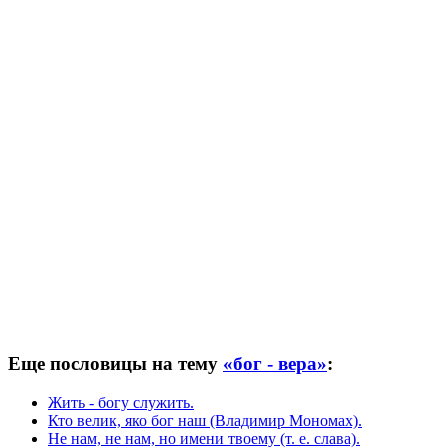
Еще пословицы на тему
«бог - вера»
:
Жить - богу служить.
Кто велик, яко бог наш (Владимир Мономах).
Не нам, не нам, но имени твоему (т. е. слава).