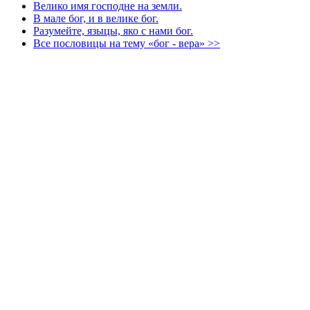
Велико имя господне на земли.
В мале бог, и в велике бог.
Разумейте, языцы, яко с нами бог.
Все пословицы на тему «бог - вера» >>