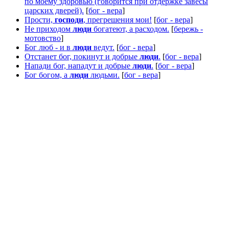
по моему здоровью (говорится при отдержке завесы
царских дверей).
[
бог - вера
]
Прости,
господи
, прегрешения мои!
[
бог - вера
]
Не приходом
люди
богатеют, а расходом.
[
бережь -
мотовство
]
Бог люб - и в
люди
ведут.
[
бог - вера
]
Отстанет бог, покинут и добрые
люди
.
[
бог - вера
]
Напади бог, нападут и добрые
люди
.
[
бог - вера
]
Бог богом, а
люди
людьми.
[
бог - вера
]