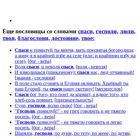
Еще пословицы со словами
спаси,
господи,
люди,
твоя,
благослови,
достояние,
твое:
Спаси
и помилуй ты менчя, мать пресвятая богородица;
а живу я в крайней избе на селе (или: и крайнюю избу на
селе).
[
бог - вера
]
Воля
спаси
, и неволя
спаси
.
[
воля - неволя
]
И взмолишься (приказному):
спаси
нас, люд отчаянный!
[
звания - сословия
]
В поле стадо сгонять и Егория окликать. Храбрый ты
наш Егорий, ты
спаси
нашу скотину!
[
месяцеслов
]
Спаси
бог того, кто поит да кормит, а вдвое того, кто
хлеб-соль помнит.
[
признательность
]
Суди,
господи
, волю свою!
[
бог - вера
]
"
Господи
, помилуй!" - не грех говорить и не тяжело
носить.
[
бог - вера
]
"
Господи
, помилуй!" - не тяжело говорить и легко
носить.
[
бог - вера
]
Шаркни,
господи
, по душе, по телу, по жене, по детям,