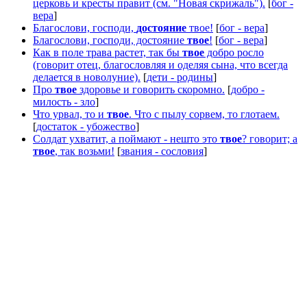
церковь и кресты правит (см. "Новая скрижаль").
[
бог -
вера
]
Благослови, господи,
достояние
твое!
[
бог - вера
]
Благослови, господи, достояние
твое
!
[
бог - вера
]
Как в поле трава растет, так бы
твое
добро росло
(говорит отец, благословляя и оделяя сына, что всегда
делается в новолуние).
[
дети - родины
]
Про
твое
здоровье и говорить скоромно.
[
добро -
милость - зло
]
Что урвал, то и
твое
. Что с пылу сорвем, то глотаем.
[
достаток - убожество
]
Солдат ухватит, а поймают - нешто это
твое
? говорит; а
твое
, так возьми!
[
звания - сословия
]