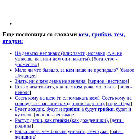
Еще пословицы со словами
кем,
грибки,
тем,
ягодки:
На деньгах нет знаку (или: тамги, ногавки, т. е. не
узнаешь, как или
кем
они нажиты).
[
богатство -
убожество
]
Мало ли что бывало, за
кем
наше не пропадало?
[
былое
- будущее
]
Знать, ни с
кем
девка не венчана.
[
верное - вестимое
]
Есть о чем тужить, как не с
кем
рожь молотить.
[
воля -
неволя
]
Сесть кому на шею (т. е. помыкать
кем
). Сесть кому на
голову (т. е. заслонить ход, производство).
[
горе - беда
]
Будет дождик, будут и
грибки
; а будут
грибки
, будет и
кузовок.
[
верное - вестимое
]
Растут детки, как
грибки
(как дождевички).
[
дети -
родины
]
Бабьи слезы чем больше унимать,
тем
хуже.
[
баба -
женщина
]