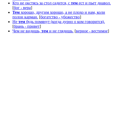
Кто не окстясь за стол садится, с
тем
ест и пьет диавол.
[
бог - вера
]
Тем
хорошо, другим хорошо, а не плохо и нам, коли
полон карман.
[
богатство - убожество
]
Не
тем
будь помянут (когда дурно о ком говорится).
[
брань - привет
]
Чем не видишь,
тем
и не глядишь.
[
верное - вестимое
]