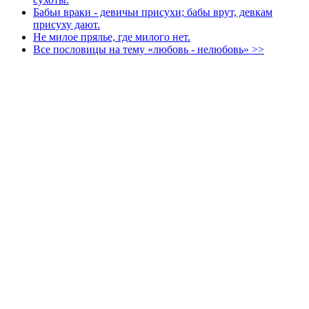
Бабьи враки - девичьи присухи; бабы врут, девкам
присуху дают.
Не милое прялье, где милого нет.
Все пословицы на тему «любовь - нелюбовь» >>