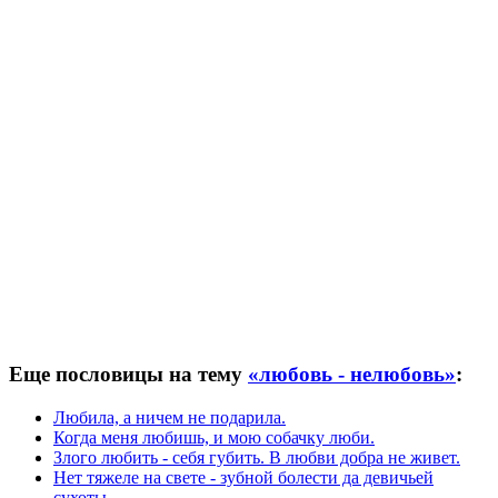
Еще пословицы на тему
«любовь - нелюбовь»
:
Любила, а ничем не подарила.
Когда меня любишь, и мою собачку люби.
Злого любить - себя губить. В любви добра не живет.
Нет тяжеле на свете - зубной болести да девичьей
сухоты.