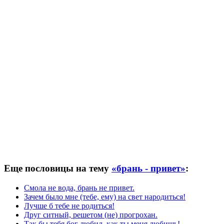
Еще пословицы на тему
«брань - привет»
:
Смола не вода, брань не привет.
Зачем было мне (тебе, ему) на свет народиться!
Лучше б тебе не родиться!
Друг ситный, решетом (не) прогрохан.
Так бы тебя бог любил, как ты меня любишь!