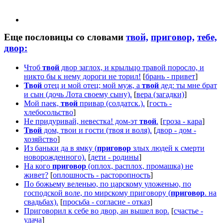
Еще пословицы со словами
твой,
приговор,
тебе,
двор:
Чтоб
твой
двор заглох, и крыльцо травой поросло, и
никто бы к нему дороги не торил!
[
брань - привет
]
Твой
отец и мой отец; мой муж, а
твой
дед: ты мне брат
и сын (дочь Лота своему сыну).
[
вера (загадки)
]
Мой паек,
твой
привар (солдатск.).
[
гость -
хлебосольство
]
Не придуривай, невестка! дом-эт
твой
.
[
гроза - кара
]
Твой
дом, твои и гости (твоя и воля).
[
двор - дом -
хозяйство
]
Из баньки да в ямку (
приговор
злых людей к смерти
новорожденного).
[
дети - родины
]
На кого
приговор
(оплох, расплох, промашка) не
живет?
[
оплошность - расторопность
]
По божьему веленью, по царскому уложенью, по
господской воле, по мирскому приговору (
приговор
. на
свадьбах).
[
просьба - согласие - отказ
]
Приговорил к себе во двор, ан вышел вор.
[
счастье -
удача
]