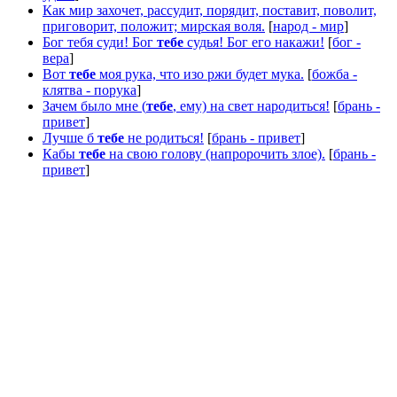
Как мир захочет, рассудит, порядит, поставит, поволит,
приговорит, положит; мирская воля.
[
народ - мир
]
Бог тебя суди! Бог
тебе
судья! Бог его накажи!
[
бог -
вера
]
Вот
тебе
моя рука, что изо ржи будет мука.
[
божба -
клятва - порука
]
Зачем было мне (
тебе
, ему) на свет народиться!
[
брань -
привет
]
Лучше б
тебе
не родиться!
[
брань - привет
]
Кабы
тебе
на свою голову (напророчить злое).
[
брань -
привет
]