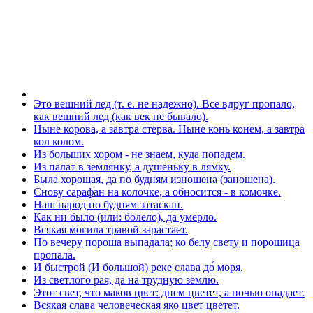
Это вешний лед (т. е. не надежно). Все вдруг пропало,
как вешний лед (как век не бывало).
Ныне корова, а завтра стерва. Ныне конь конем, а завтра
кол колом.
Из больших хором - не знаем, куда попадем.
Из палат в землянку, а душеньку в лямку.
Была хорошая, да по будням изношена (заношена).
Снову сарафан на колочке, а обносится - в комочке.
Наш народ по будням затаскан.
Как ни было (или: болело), да умерло.
Всякая могила травой зарастает.
По вечеру пороша выпадала; ко белу свету и порошица
пропала.
И быстрой (И большой) реке слава до́ моря.
Из светлого рая, да на трудную землю.
Этот свет, что маков цвет: днем цветет, а ночью опадает.
Всякая слава человеческая яко цвет цветет.