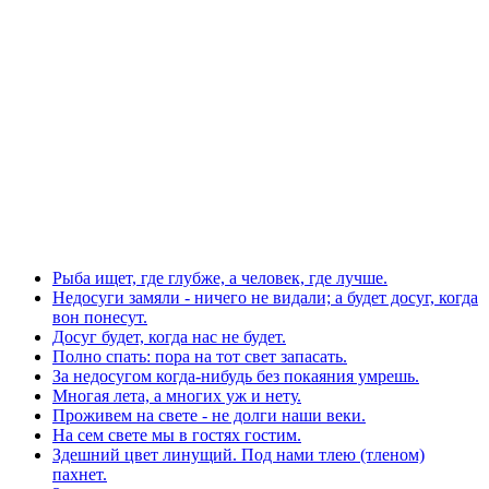
Рыба ищет, где глубже, а человек, где лучше.
Недосуги замяли - ничего не видали; а будет досуг, когда
вон понесут.
Досуг будет, когда нас не будет.
Полно спать: пора на тот свет запасать.
За недосугом когда-нибудь без покаяния умрешь.
Многая лета, а многих уж и нету.
Проживем на свете - не долги наши веки.
На сем свете мы в гостях гостим.
Здешний цвет линущий. Под нами тлею (тленом)
пахнет.