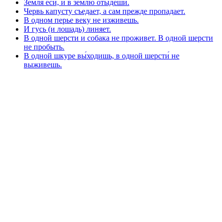
Земля еси, и в землю отыдеши.
Червь капусту съедает, а сам прежде пропадает.
В одном перье веку не изживешь.
И гусь (и лошадь) линяет.
В одной шерсти и собака не проживет. В одной шерсти
не пробыть.
В одной шкуре вы́ходишь, в одной шерсти́ не
выживешь.