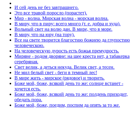
И сей день не без завтрашнего.
Это все травой поросло (порастет).
Мир - волна. Мирская волна - морская волна.
В миру, что в пиру: всего много (т. е. добра и худа).
Вольный свет на волю дан. В мире, что в море.
В миру, что на юру (на тору).
Все на свете творится благостию божиею да глупостию
человеческою.
На человеческую дурость есть божья премудрость.
Миряне - родом дворяне: на шее креста нет, а табакерка
серебряная.
Свет велик, а деться некуда. Велик свет, а тесен.
Не мил белый свет - беги в темный лес!
В мире жить - мирское (рядовое) и творить.
Боже мой, боже, всякий день то же: солнце встанет -
хочется есть.
Боже мой, боже, всякий день то же: полдень приходит,
обедать пора.
Боже мой, боже, поедим, поспим да опять за то же.