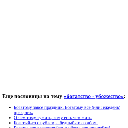
Еще пословицы на тему
«богатство - убожество»
:
Богатому завсе праздник. Богатому все (или: ежедень)
праздник.
О чем тому тужить, кому есть чем жить.
Богатый-то с рублем, а бедный-то со лбом.
Богаты, так здравствуйте, а убоги, так прощайте!