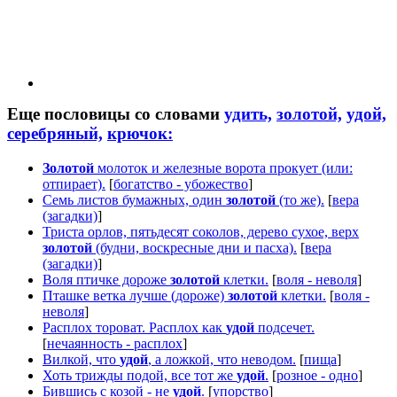
Еще пословицы со словами
удить,
золотой,
удой,
серебряный,
крючок:
Золотой
молоток и железные ворота прокует (или:
отпирает).
[
богатство - убожество
]
Семь листов бумажных, один
золотой
(то же).
[
вера
(загадки)
]
Триста орлов, пятьдесят соколов, дерево сухое, верх
золотой
(будни, воскресные дни и пасха).
[
вера
(загадки)
]
Воля птичке дороже
золотой
клетки.
[
воля - неволя
]
Пташке ветка лучше (дороже)
золотой
клетки.
[
воля -
неволя
]
Расплох тороват. Расплох как
удой
подсечет.
[
нечаянность - расплох
]
Вилкой, что
удой
, а ложкой, что неводом.
[
пища
]
Хоть трижды подой, все тот же
удой
.
[
розное - одно
]
Бившись с козой - не
удой
.
[
упорство
]