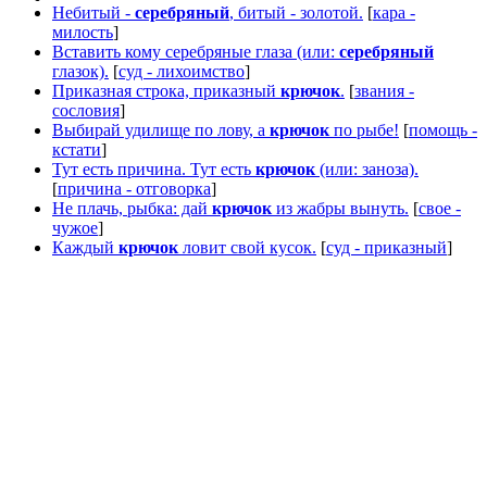
Небитый -
серебряный
, битый - золотой.
[
кара -
милость
]
Вставить кому серебряные глаза (или:
серебряный
глазок).
[
суд - лихоимство
]
Приказная строка, приказный
крючок
.
[
звания -
сословия
]
Выбирай удилище по лову, а
крючок
по рыбе!
[
помощь -
кстати
]
Тут есть причина. Тут есть
крючок
(или: заноза).
[
причина - отговорка
]
Не плачь, рыбка: дай
крючок
из жабры вынуть.
[
свое -
чужое
]
Каждый
крючок
ловит свой кусок.
[
суд - приказный
]