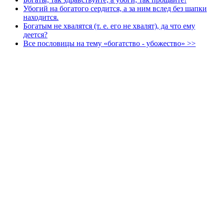
Убогий на богатого сердится, а за ним вслед без шапки
находится.
Богатым не хвалятся (т. е. его не хвалят), да что ему
деется?
Все пословицы на тему «богатство - убожество» >>