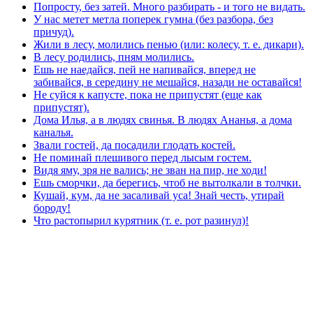
Попросту, без затей. Много разбирать - и того не видать.
У нас метет метла поперек гумна (без разбора, без
причуд).
Жили в лесу, молились пенью (или: колесу, т. е. дикари).
В лесу родились, пням молились.
Ешь не наедайся, пей не напивайся, вперед не
забивайся, в середину не мешайся, назади не оставайся!
Не суйся к капусте, пока не припустят (еще как
припустят).
Дома Илья, а в людях свинья. В людях Ананья, а дома
каналья.
Звали гостей, да посадили глодать костей.
Не поминай плешивого перед лысым гостем.
Видя яму, зря не вались; не зван на пир, не ходи!
Ешь сморчки, да берегись, чтоб не вытолкали в толчки.
Кушай, кум, да не засаливай уса! Знай честь, утирай
бороду!
Что растопырил курятник (т. е. рот разинул)!