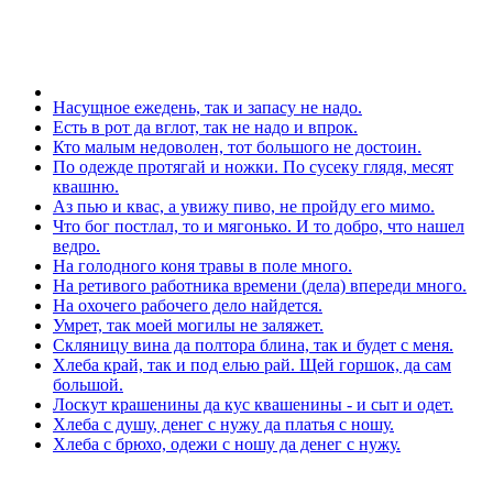
Насущное ежедень, так и запасу не надо.
Есть в рот да вглот, так не надо и впрок.
Кто малым недоволен, тот большого не достоин.
По одежде протягай и ножки. По сусеку глядя, месят
квашню.
Аз пью и квас, а увижу пиво, не пройду его мимо.
Что бог постлал, то и мягонько. И то добро, что нашел
ведро.
На голодного коня травы в поле много.
На ретивого работника времени (дела) впереди много.
На охочего рабочего дело найдется.
Умрет, так моей могилы не заляжет.
Скляницу вина да полтора блина, так и будет с меня.
Хлеба край, так и под елью рай. Щей горшок, да сам
большой.
Лоскут крашенины да кус квашенины - и сыт и одет.
Хлеба с душу, денег с нужу да платья с ношу.
Хлеба с брюхо, одежи с ношу да денег с нужу.