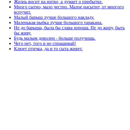
Жизнь висит на нитке, а думает о прибытке.
Много сытно, мало честно. Малое насытит, от многого
вспучит.
Малый барыш лучше большого накладу.
Маленькая рыбка лучше большого таракана.
Не до барыша, была бы слава хороша. Не до жиру, быть
бы живу.
Будь малым доволен - больше получишь.
Чего нет, того и не спрашивай!
Клюет птичка, да и то сыта живет.