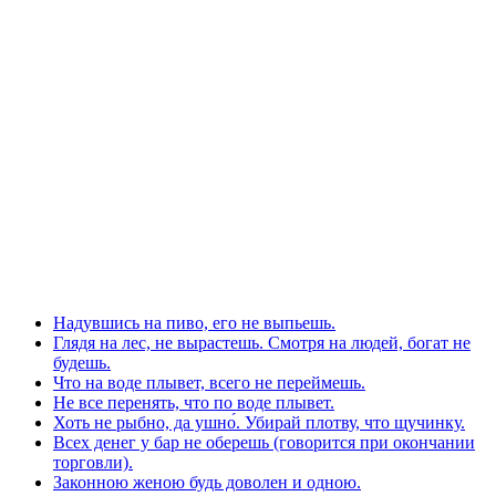
Надувшись на пиво, его не выпьешь.
Глядя на лес, не вырастешь. Смотря на людей, богат не
будешь.
Что на воде плывет, всего не переймешь.
Не все перенять, что по воде плывет.
Хоть не рыбно, да ушно́. Убирай плотву, что щучинку.
Всех денег у бар не оберешь (говорится при окончании
торговли).
Законною женою будь доволен и одною.