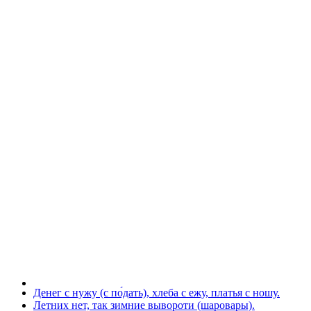
Денег с нужу (с по́дать), хлеба с ежу, платья с ношу.
Летних нет, так зимние вывороти (шаровары).