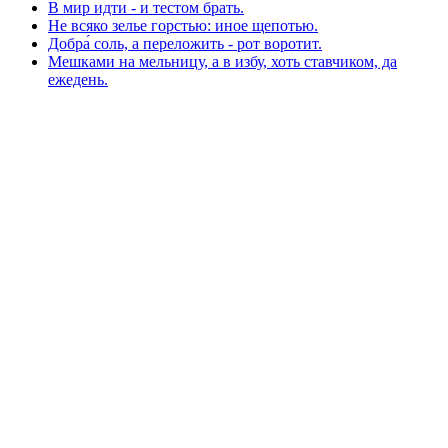
В мир идти - и тестом брать.
Не всяко зелье горстью: иное щепотью.
Добра́ соль, а переложить - рот воротит.
Мешками на мельницу, а в избу, хоть ставчиком, да
ежедень.