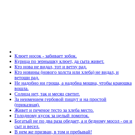
Клюет носок - забивает зобок.
Курица по зернышку клюет, да сыта живет.
Кто нова не видал, тот и ветху рад.
Кто новины (нового холста или хлеба) не видал, и
ветоши рад.
Не надобно ни гроша, а надобна мошна, чтобы краюшка
вошла.
Солнца нет, так и месяц светит.
За неимением гербовой пишут и на простой
(приказная).
Живет и печеное тесто за хлеба место.
Голодному кусок за целый ломоток.
Богатый не по два раза обедает, а и бедному мосол - он и
сыт и весел.
В нем же призван, в том и пребывай!