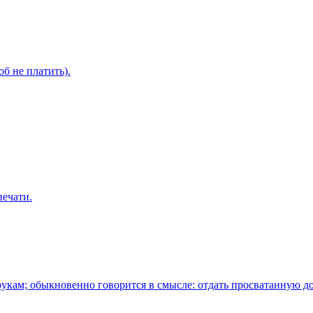
б не платить).
печати.
укам; обыкновенно говорится в смысле: отдать просватанную до