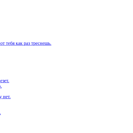
от тебя как раз треснешь.
езет.
.
 нет.
.