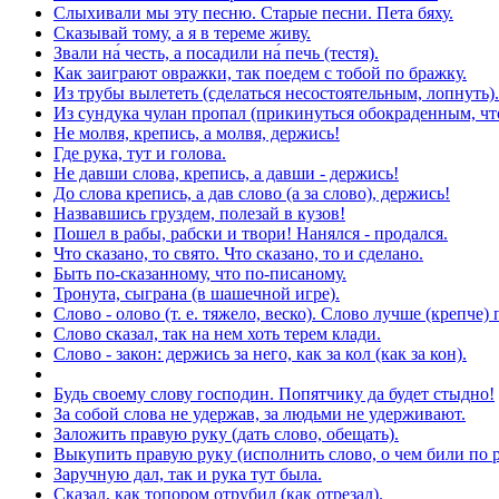
Слыхивали мы эту песню. Старые песни. Пета бяху.
Сказывай тому, а я в тереме живу.
Звали на́ честь, а посадили на́ печь (тестя).
Как заиграют овражки, так поедем с тобой по бражку.
Из трубы вылететь (сделаться несостоятельным, лопнуть).
Из сундука чулан пропал (прикинуться обокраденным, что
Не молвя, крепись, а молвя, держись!
Где рука, тут и голова.
Не давши слова, крепись, а давши - держись!
До слова крепись, а дав слово (а за слово), держись!
Назвавшись груздем, полезай в кузов!
Пошел в рабы, рабски и твори! Нанялся - продался.
Что сказано, то свято. Что сказано, то и сделано.
Быть по-сказанному, что по-писаному.
Тронута, сыграна (в шашечной игре).
Слово - олово (т. е. тяжело, веско). Слово лучше (крепче) 
Слово сказал, так на нем хоть терем клади.
Слово - закон: держись за него, как за кол (как за кон).
Будь своему слову господин. Попятчику да будет стыдно!
За собой слова не удержав, за людьми не удерживают.
Заложить правую руку (дать слово, обещать).
Выкупить правую руку (исполнить слово, о чем били по р
Заручную дал, так и рука тут была.
Сказал, как топором отрубил (как отрезал).