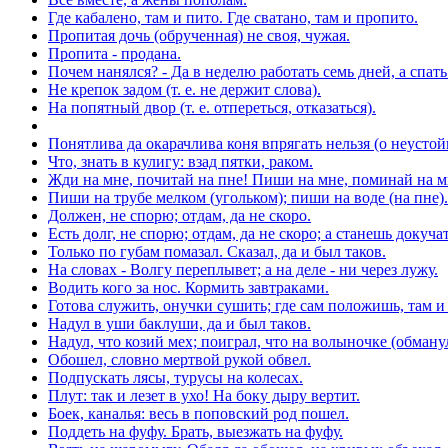
Где кабалено, там и пито. Где сватано, там и пропито.
Пропитая дочь (обрученная) не своя, чужая.
Пропита - продана.
Почем нанялся? - Да в неделю работать семь дней, а спать 
Не крепок задом (т. е. не держит слова).
На попятный двор (т. е. отпереться, отказаться).
Понятлива да окарачлива коня впрягать нельзя (о неустой
Что, знать в кулигу: взад пятки, раком.
Жди на мне, почитай на пне! Пиши на мне, поминай на м
Пиши на трубе мелком (угольком); пиши на воде (на пне).
Должен, не спорю; отдам, да не скоро.
Есть долг, не спорю; отдам, да не скоро; а станешь докучат
Только по губам помазал. Сказал, да и был таков.
На словах - Волгу переплывет; а на деле - ни через лужу.
Водить кого за нос. Кормить завтраками.
Готова служить, онучки сушить; где сам положишь, там и
Надул в уши баклуши, да и был таков.
Надул, что козий мех; поиграл, что на волыночке (обманул
Обошел, словно мертвой рукой обвел.
Подпускать лясы, турусы на колесах.
Плут: так и лезет в ухо! На боку дыру вертит.
Боек, каналья: весь в поповский род пошел.
Поддеть на фуфу. Брать, выезжать на фуфу.