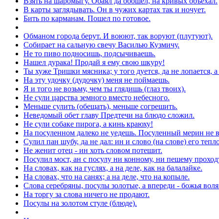
Взять на шаромыгу. Обаял да обошел, на кривых объехал.
В карты заглядывать. Он в чужих картах так и ночует.
Бить по карманам. Пошел по готовое.
Обманом города берут. И воюют, так воруют (плутуют).
Собирает на сальную свечу Василью Кузмичу.
Не то пиво подносишь, подсычиваешь.
Нашел дурака! Продай я ему свою шкуру!
Ты хуже Тришки мясника; у того дуется, да не лопается, а 
На эту удочку (дудочку) меня не поймаешь.
Я и того не возьму, чем ты глядишь (глаз твоих).
Не сули царства земного вместо небесного.
Меньше сулить (обещать), меньше согрешить.
Неведомый обет главу Предтечи на блюдо сложил.
Не сули собаке пирога, а кинь краюху!
На посуленном далеко не уедешь. Посуленный мерин не в
Сулил пан шубу, да не дал: ин и слово (на слове) его тепло
Не женит отец - ин хоть словом потешит.
Посулил мост, ан с посулу ни конному, ни пешему проходу
На словах, как на гуслях, а на деле, как на балалайке.
На словах, что на санях; а на деле, что на копыле.
Слова серебряны, посулы золотые, а впереди - божья воля
На торгу за слова ничего не продают.
Посулы на золотом стуле (блюде).