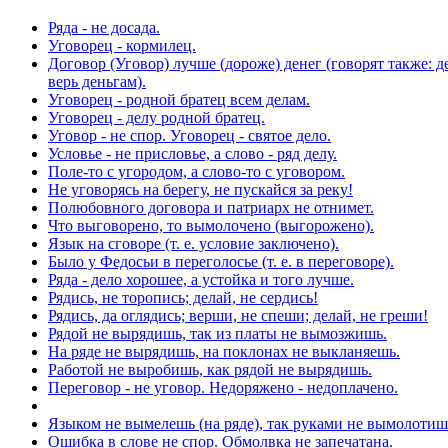
Ряда - не досада.
Уговорец - кормилец.
Договор (Уговор) лучше (дороже) денег (говорят также: де
верь деньгам).
Уговорец - родной братец всем делам.
Уговорец - делу родной братец.
Уговор - не спор. Уговорец - святое дело.
Условье - не присловье, а слово - ряд делу.
Поле-то с угородом, а слово-то с уговором.
Не уговорясь на берегу, не пускайся за реку!
Полюбовного договора и патриарх не отнимет.
Что выговорено, то вымолочено (выгорожено).
Язык на сговоре (т. е. условие заключено).
Было у Федосьи в переголосье (т. е. в переговоре).
Ряда - дело хорошее, а устойка и того лучше.
Рядись, не торопись; делай, не сердись!
Рядись, да оглядись; верши, не спеши; делай, не греши!
Рядой не вырядишь, так из платы не вымозжишь.
На ряде не вырядишь, на поклонах не выкланяешь.
Работой не выробишь, как рядой не вырядишь.
Переговор - не уговор. Недоряжено - недоплачено.
Языком не вымелешь (на ряде), так руками не вымолотиш
Ошибка в слове не спор. Обмолвка не запечатана.