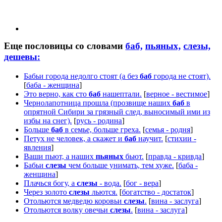
Еще пословицы со словами
баб,
пьяных,
слезы,
дешевы:
Бабьи города недолго стоят (а без
баб
города не стоят).
[
баба - женщина
]
Это верно, как сто
баб
нашептали.
[
верное - вестимое
]
Чернолапотница прошла (прозвище наших
баб
в
опрятной Сибири за грязный след, выносимый ими из
избы на снег).
[
русь - родина
]
Больше
баб
в семье, больше греха.
[
семья - родня
]
Петух не человек, а скажет и
баб
научит.
[
стихии -
явления
]
Ваши пьют, а наших
пьяных
бьют.
[
правда - кривда
]
Бабьи
слезы
чем больше унимать, тем хуже.
[
баба -
женщина
]
Плачься богу, а
слезы
- вода.
[
бог - вера
]
Через золото
слезы
льются.
[
богатство - достаток
]
Отольются медведю коровьи
слезы
.
[
вина - заслуга
]
Отольются волку овечьи
слезы
.
[
вина - заслуга
]