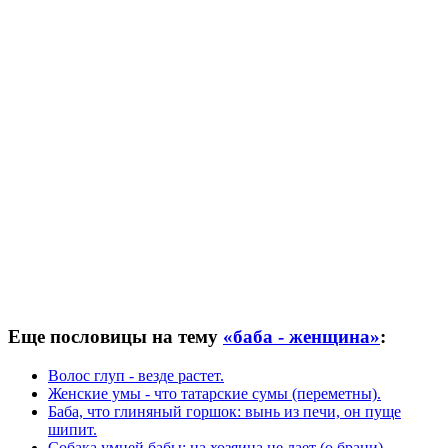
Еще пословицы на тему
«баба - женщина»
:
Волос глуп - везде растет.
Женские умы - что татарские сумы (переметны).
Баба, что глиняный горшок: вынь из печи, он пуще
шипит.
Собака умней бабы: на хозяина не лает (о брани).