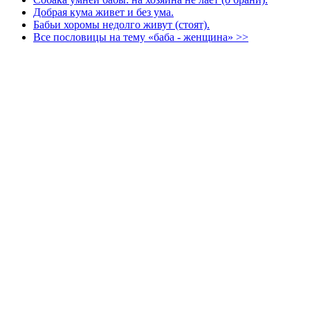
Добрая кума живет и без ума.
Бабьи хоромы недолго живут (стоят).
Все пословицы на тему «баба - женщина» >>