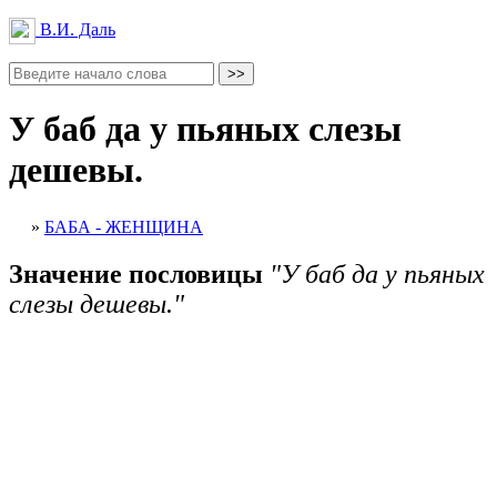
В.И. Даль
У баб да у пьяных слезы
дешевы.
»
БАБА - ЖЕНЩИНА
Значение пословицы
"У баб да у пьяных
слезы дешевы."