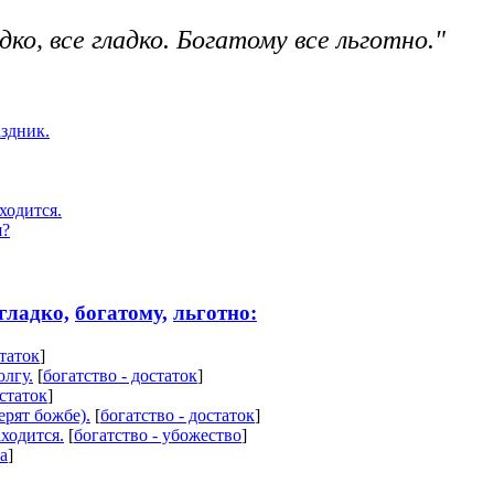
дко, все гладко. Богатому все льготно."
аздник.
ходится.
я?
гладко,
богатому,
льготно:
статок
]
олгу.
[
богатство - достаток
]
остаток
]
ерят божбе).
[
богатство - достаток
]
аходится.
[
богатство - убожество
]
а
]