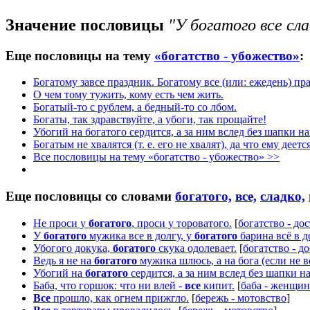
Значение пословицы
"У богатого все сла
Еще пословицы на тему
«богатство - убожество»
:
Богатому завсе праздник. Богатому все (или: ежедень) пр
О чем тому тужить, кому есть чем жить.
Богатый-то с рублем, а бедный-то со лбом.
Богаты, так здравствуйте, а убоги, так прощайте!
Убогий на богатого сердится, а за ним вслед без шапки на
Богатым не хвалятся (т. е. его не хвалят), да что ему деетс
Все пословицы на тему «богатство - убожество» >>
Еще пословицы со словами
богатого,
все,
сладко,
Не проси у
богатого
, проси у тороватого.
[
богатство - до
У
богатого
мужика все в долгу, у
богатого
барина всё в д
Убогого докука,
богатого
скука одолевает.
[
богатство - д
Ведь я не на
богатого
мужика шлюсь, а на бога (если не в
Убогий на
богатого
сердится, а за ним вслед без шапки н
Баба, что горшок: что ни влей -
все
кипит.
[
баба - женщин
Все
прошло, как огнем прижгло.
[
бережь - мотовство
]