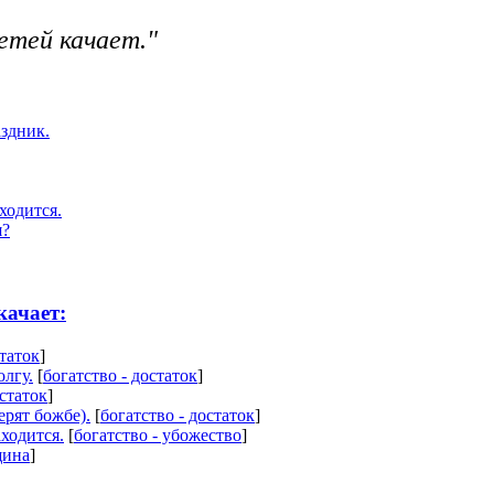
етей качает."
аздник.
ходится.
я?
качает:
статок
]
олгу.
[
богатство - достаток
]
остаток
]
ерят божбе).
[
богатство - достаток
]
аходится.
[
богатство - убожество
]
щина
]