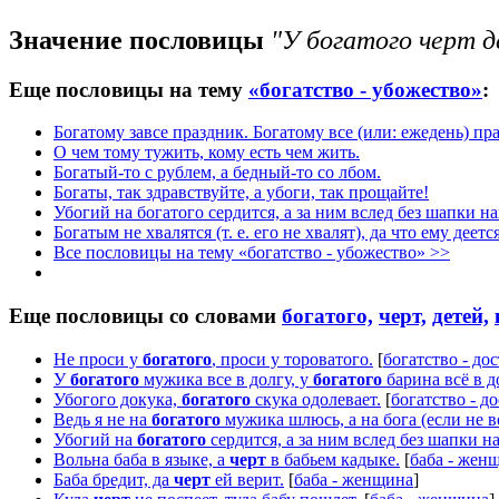
Значение пословицы
"У богатого черт д
Еще пословицы на тему
«богатство - убожество»
:
Богатому завсе праздник. Богатому все (или: ежедень) пр
О чем тому тужить, кому есть чем жить.
Богатый-то с рублем, а бедный-то со лбом.
Богаты, так здравствуйте, а убоги, так прощайте!
Убогий на богатого сердится, а за ним вслед без шапки на
Богатым не хвалятся (т. е. его не хвалят), да что ему деетс
Все пословицы на тему «богатство - убожество» >>
Еще пословицы со словами
богатого,
черт,
детей,
Не проси у
богатого
, проси у тороватого.
[
богатство - до
У
богатого
мужика все в долгу, у
богатого
барина всё в д
Убогого докука,
богатого
скука одолевает.
[
богатство - д
Ведь я не на
богатого
мужика шлюсь, а на бога (если не в
Убогий на
богатого
сердится, а за ним вслед без шапки н
Вольна баба в языке, а
черт
в бабьем кадыке.
[
баба - жен
Баба бредит, да
черт
ей верит.
[
баба - женщина
]