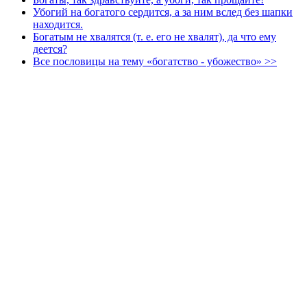
Убогий на богатого сердится, а за ним вслед без шапки
находится.
Богатым не хвалятся (т. е. его не хвалят), да что ему
деется?
Все пословицы на тему «богатство - убожество» >>