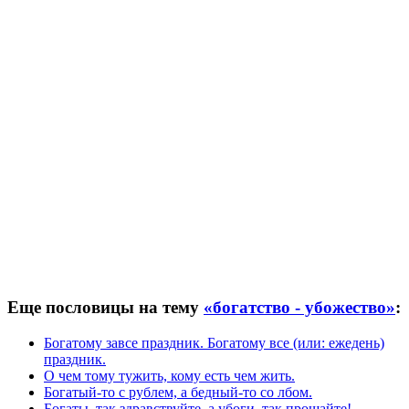
Еще пословицы на тему
«богатство - убожество»
:
Богатому завсе праздник. Богатому все (или: ежедень)
праздник.
О чем тому тужить, кому есть чем жить.
Богатый-то с рублем, а бедный-то со лбом.
Богаты, так здравствуйте, а убоги, так прощайте!