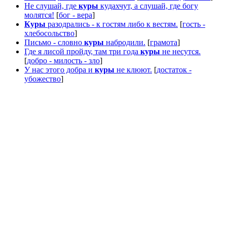
Не слушай, где
куры
кудахчут, а слушай, где богу
молятся!
[
бог - вера
]
Куры
разодрались - к гостям либо к вестям.
[
гость -
хлебосольство
]
Письмо - словно
куры
набродили.
[
грамота
]
Где я лисой пройду, там три года
куры
не несутся.
[
добро - милость - зло
]
У нас этого добра и
куры
не клюют.
[
достаток -
убожество
]