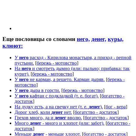
Еще пословицы со словами
него,
денег,
куры,
клюют:
У
него
расход - Кирилова монастыря, а приход - репной
пустыни.
[
бережь - мотовство
]
На
него
и смотреть дымно (или: пыльно; прибавка: так
курит).
[
бережь - мотовство
]
У
него
не карман, а решето. Карман дыряв.
[
бережь -
мотовство
]
У
него
дыра в горсти.
[
бережь - мотовство
]
У
него
кафтан с подкладкой (т. е. богат).
[
богатство -
достаток
]
На дудку есть, а на свечку нет (т. е.
денег
).
[
бог - вера
]
Дорог хлеб, коли
денег
нет.
[
богатство - достаток
]
Грехов много, да и
денег
вволю.
[
богатство - достаток
]
Много
денег
- много и хлопот (или: забот).
[
богатство -
достаток
]
Меньше
денег
- меньше хлопот.
[
богатство - достаток
]