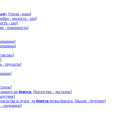
ься
).
[
гроза - кара
]
добро - милость - зло
]
ость - зло
]
ие - покорность
]
 женщина
]
 женщина
]
товство
]
]
а - трусость
]
 крики
]
статок
]
) никого не
боится
.
[
богатство - достаток
]
лазутчик
]
 поела бы и лузги, да
боится
мужа-брюзги.
[
былое - будущее
]
 - надежное
]