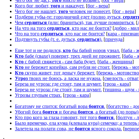
Чего бог не даст,
того
никто не возьмет.
[
бог - вера
]
Кого бог любит,
того
и наказует.
[
бог - вера
]
Чего бог не нашлет,
того
человек не понесет.
[
бог - вера
]
Подбери губы-те: городничий едет (полно дуться,
сердит
Чем
сердиться
(или: браниться), так лучше помириться.
[
На что на того
сердиться
, кто нас не боится?
[
добро - мил
Что на того
сердиться
, кто нас не боится?
[
кара - признан
Подтянуть губы (т. е. дуться,
сердиться
).
[
причуда
]
Еще тот и не родился,
кто
бы бабий норов узнал.
[
баба -
Кто
бабе (свахе) поверит, трех дней не проживет.
[
баба -
Кто
с бабой свяжется - сам баба будет.
[
баба - женщина
]
Кто
не бережет копейки, сам рубля не стоит.
[
бережь - мо
Кто
скупо живет, тот деньгу бережет.
[
бережь - мотовство
Угроз
твоих не боюсь, а ласка не нужна.
[
смелость - отваг
Береза не угроза: где стоит, там и шумит.
[
гроза - кара
]
Береза не угроза: где стои́т, там и шумит.
[
тишина - шум -
Угрозы глупым страх.
[
гроза - кара
]
Богатому не спится: богатый вора
боится
.
[
богатство - до
Убогий бога
боится
и богача
боится
, а богатый (до поры
Кто про кого за глаза говорит, тот того
боится
.
[
болтун - 
Было времечко, ела кума (клевала кура) семечко; а теперь
Залетела на полати сова, не
боится
ясного сокола.
[
верное