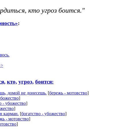
рдиться, кто угроз боится."
рность»
:
люсь.
>>
ся,
кто,
угроз,
боится:
ешь, домой не донесешь.
[
бережь - мотовство
]
убожество
]
о - убожество
]
ожество
]
он карман.
[
богатство - убожество
]
жь - мотовство
]
отовство
]