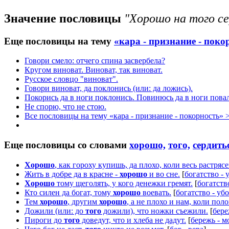
Значение пословицы
"Хорошо на того се
Еще пословицы на тему
«кара - признание - поко
Говори смело: отчего спина засвербела?
Кругом виноват. Виноват, так виноват.
Русское словцо "виноват".
Говори виноват, да поклонись (или: да ложись).
Покорись да в ноги поклонись. Повинюсь да в ноги пова
Не спорю, что не стою.
Все пословицы на тему «кара - признание - покорность» 
Еще пословицы со словами
хорошо,
того,
сердить
Хорошо
, как гороху купишь, да плохо, коли весь растряс
Жить в добре да в красне -
хорошо
и во сне.
[
богатство - 
Хорошо
тому щеголять, у кого денежки гремят.
[
богатств
Кто силен да богат, тому
хорошо
воевать.
[
богатство - уб
Тем
хорошо
, другим
хорошо
, а не плохо и нам, коли пол
Дожили (или: до
того
дожили), что ножки съежили.
[
бере
Пироги до
того
доведут, что и хлеба не дадут.
[
бережь - м