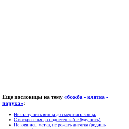
Еще пословицы на тему
«божба - клятва -
порука»
:
Не стану пить винца до смертного конца.
С воскресенья до поднесенья (не буду пить).
Не клянись, матка, не рожать дитятка (родишь