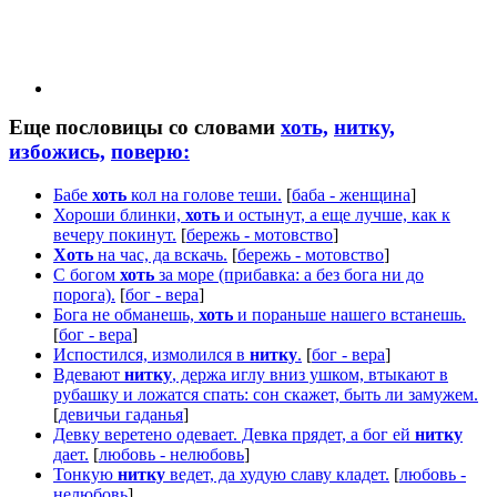
Еще пословицы со словами
хоть,
нитку,
избожись,
поверю:
Бабе
хоть
кол на голове теши.
[
баба - женщина
]
Хороши блинки,
хоть
и остынут, а еще лучше, как к
вечеру покинут.
[
бережь - мотовство
]
Хоть
на час, да вскачь.
[
бережь - мотовство
]
С богом
хоть
за море (прибавка: а без бога ни до
порога).
[
бог - вера
]
Бога не обманешь,
хоть
и пораньше нашего встанешь.
[
бог - вера
]
Испостился, измолился в
нитку
.
[
бог - вера
]
Вдевают
нитку
, держа иглу вниз ушком, втыкают в
рубашку и ложатся спать: сон скажет, быть ли замужем.
[
девичьи гаданья
]
Девку веретено одевает. Девка прядет, а бог ей
нитку
дает.
[
любовь - нелюбовь
]
Тонкую
нитку
ведет, да худую славу кладет.
[
любовь -
нелюбовь
]