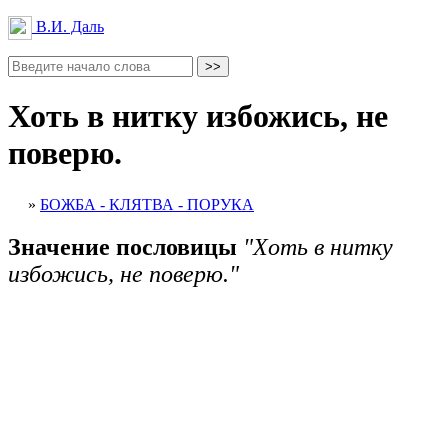
В.И. Даль
Хоть в нитку избожись, не
поверю.
»
БОЖБА - КЛЯТВА - ПОРУКА
Значение пословицы
"Хоть в нитку
избожись, не поверю."