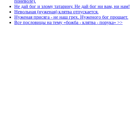
поневоле).
Не дай бог и злому татарину. Не дай бог ни вам, ни нам!
Невольная (нуженая) клятва отпускается.
Нуженая присяга - не наш грех. Нуженого бог прощает.
Все пословицы на тему «божба - клятва - порука» >>