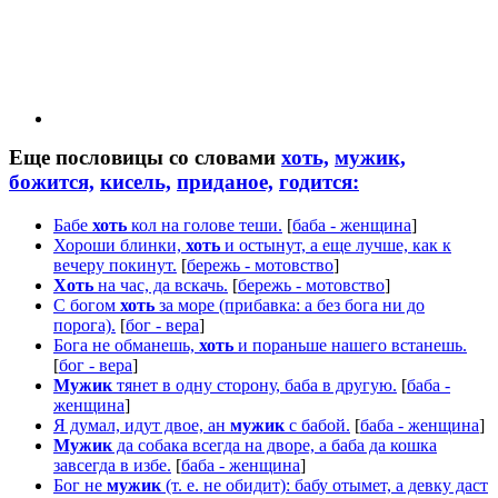
Еще пословицы со словами
хоть,
мужик,
божится,
кисель,
приданое,
годится:
Бабе
хоть
кол на голове теши.
[
баба - женщина
]
Хороши блинки,
хоть
и остынут, а еще лучше, как к
вечеру покинут.
[
бережь - мотовство
]
Хоть
на час, да вскачь.
[
бережь - мотовство
]
С богом
хоть
за море (прибавка: а без бога ни до
порога).
[
бог - вера
]
Бога не обманешь,
хоть
и пораньше нашего встанешь.
[
бог - вера
]
Мужик
тянет в одну сторону, баба в другую.
[
баба -
женщина
]
Я думал, идут двое, ан
мужик
с бабой.
[
баба - женщина
]
Мужик
да собака всегда на дворе, а баба да кошка
завсегда в избе.
[
баба - женщина
]
Бог не
мужик
(т. е. не обидит): бабу отымет, а девку даст