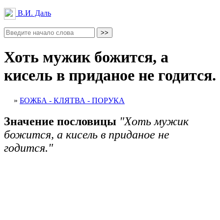
В.И. Даль
Хоть мужик божится, а
кисель в приданое не годится.
»
БОЖБА - КЛЯТВА - ПОРУКА
Значение пословицы
"Хоть мужик
божится, а кисель в приданое не
годится."