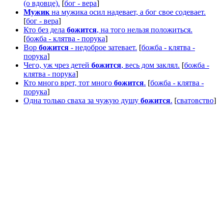
(о вдовце).
[
бог - вера
]
Мужик
на мужика осил надевает, а бог свое содевает.
[
бог - вера
]
Кто без дела
божится
, на того нельзя положиться.
[
божба - клятва - порука
]
Вор
божится
- недоброе затевает.
[
божба - клятва -
порука
]
Чего, уж чрез детей
божится
, весь дом заклял.
[
божба -
клятва - порука
]
Кто много врет, тот много
божится
.
[
божба - клятва -
порука
]
Одна только сваха за чужую душу
божится
.
[
сватовство
]