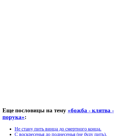
Еще пословицы на тему
«божба - клятва -
порука»
:
Не стану пить винца до смертного конца.
С воскресенья до поднесенья (не буду пить).