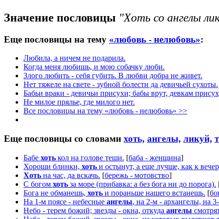
Значение пословицы
"Хоть со ангелы лик
Еще пословицы на тему
«любовь - нелюбовь»
:
Любила, а ничем не подарила.
Когда меня любишь, и мою собачку люби.
Злого любить - себя губить. В любви добра не живет.
Нет тяжеле на свете - зубной болести да девичьей сухоты.
Бабьи враки - девичьи присухи; бабы врут, девкам присух
Не милое прялье, где милого нет.
Все пословицы на тему «любовь - нелюбовь» >>
Еще пословицы со словами
хоть,
ангелы,
ликуй,
Бабе
хоть
кол на голове теши.
[
баба - женщина
]
Хороши блинки,
хоть
и остынут, а еще лучше, как к вече
Хоть
на час, да вскачь.
[
бережь - мотовство
]
С богом
хоть
за море (прибавка: а без бога ни до порога).
Бога не обманешь,
хоть
и пораньше нашего встанешь.
[
бо
На 1-м поясе - небесные
ангелы
, на 2-м - архангелы, на 3
Небо - терем божий; звезды - окна, откуда
ангелы
смотрят