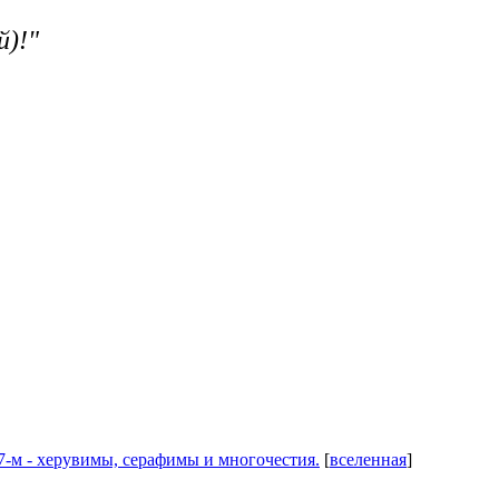
й)!"
 на 7-м - херувимы, серафимы и многочестия.
[
вселенная
]