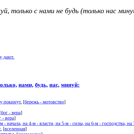
уй, только с нами не будь (только нас мину
у дают.
только,
нами,
будь,
нас,
минуй:
ру покинут.
[
бережь - мотовство
]
[
бог - вера
]
г - вера
]
-м - начала, на 4-м - власти, на 5-м - силы, на 6-м - господства,
.
[
вселенная
]