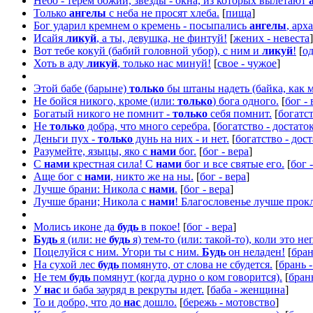
Небо - терем божий, звезды - окна, из которых вылетают
Только
ангелы
с неба не просят хлеба.
[
пища
]
Бог ударил кремнем о кремень - посыпались
ангелы
, арх
Исайя
ликуй
, а ты, девушка, не финтуй!
[
жених - невеста
]
Вот тебе кокуй (бабий головной убор), с ним и
ликуй
!
[
од
Хоть в аду
ликуй
, только нас минуй!
[
свое - чужое
]
Этой бабе (барыне)
только
бы штаны надеть (байка, как 
Не бойся никого, кроме (или:
только
) бога одного.
[
бог - 
Богатый никого не помнит -
только
себя помнит.
[
богатст
Не
только
добра, что много серебра.
[
богатство - достато
Деньги пух -
только
дунь на них - и нет.
[
богатство - дос
Разумейте, языцы, яко с
нами
бог.
[
бог - вера
]
С
нами
крестная сила! С
нами
бог и все святые его.
[
бог 
Аще бог с
нами
, никто же на ны.
[
бог - вера
]
Лучше брани: Никола с
нами
.
[
бог - вера
]
Лучше брани; Никола с
нами
! Благословенье лучше прок
Молись иконе да
будь
в покое!
[
бог - вера
]
Будь
я (или: не
будь
я) тем-то (или: такой-то), коли это не
Поцелуйся с ним. Угори ты с ним.
Будь
он неладен!
[
бран
На сухой лес
будь
помянуто, от слова не сбудется.
[
брань 
Не тем
будь
помянут (когда дурно о ком говорится).
[
бран
У
нас
и баба зауряд в рекруты идет.
[
баба - женщина
]
То и добро, что до
нас
дошло.
[
бережь - мотовство
]