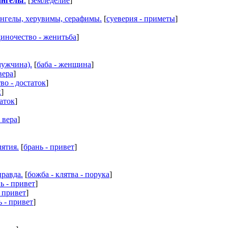
ангелы
.
[
земледелие
]
ангелы, херувимы, серафимы.
[
суеверия - приметы
]
иночество - женитьба
]
мужчина).
[
баба - женщина
]
вера
]
во - достаток
]
к
]
таток
]
- вера
]
лятия.
[
брань - привет
]
правда.
[
божба - клятва - порука
]
ь - привет
]
- привет
]
ь - привет
]