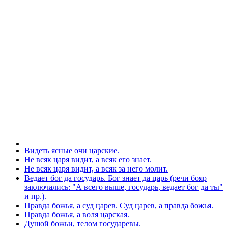
Видеть ясные очи царские.
He всяк царя видит, а всяк его знает.
Не всяк царя видит, а всяк за него молит.
Ведает бог да государь. Бог знает да царь (речи бояр
заключались: "А всего выше, государь, ведает бог да ты"
и пр.).
Правда божья, а суд царев. Суд царев, а правда божья.
Правда божья, а воля царская.
Душой божьи, телом государевы.