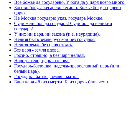
Все божье да государево. У бога да у царя всего много.
Богово богу, а кесарево кесарю. Божье богу, а царево
царю.
Не Москва государю указ, государь Москве.
Суди меня бог да государь! Суди бог да великий
государь!
У них ни царя, ни закона (т. е. неурядица).
Нельзя быть земле русской без государя.
Нельзя земле без царя стоять.
Без царя - земля вдова.
Грозно, страшно, а без царя нельзя.
Народ - тело, царь - голова.
Государь-батюшка, надежа-православный царь (или:
белый царь).
Государь - батька, земля - матка.
Близ царя - близ смерти. Близ царя - близ чести.