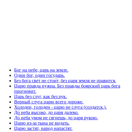
Бог на небе, царь на земле.
Один бог, один государь.
Без бога свет не стои́т, без царя земля не правится.
Царю правда нужна. Без правды боярский царь бога
прогневит.
Царь без слуг, как без рук.
Верный слуга царю всего дороже.
Холоден, голоден - царю не слуга (солдатск.).
До́ неба высоко, до царя далеко.
До́ неба умом не сягнешь, до царя рукою.
Царю из-за тына не видать.
Царю застят, народ напастят.