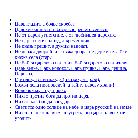
Царь гладит, а бояре скребут.
Царские милости в боярское решето сеются.
Не от царей угнетение, а от любимцев царских.
Не царь гнетет народ, а временщик.
Не князь грешит, а думцы наводят.
Не держи двора близ княжа двора, не держи села близ
княжа села (стар.).
Не бойся царского гонения, бойся царского гонителя.
Царь-зелье. Царь-колокол. Царь-пушка. Царь-девица.
Царьград.
Где царь, тут и правда (и страх, и гроза).
Божьи дела проповедуй, а тайну цареву храни!
Воля божья, а суд царев.
Никто против бога да против царя.
Никто, как бог да государь.
Светится одно солнце на небе, а царь русский на земле.
Ни солнышку на всех не угреть, ни царю на всех не
угодить.