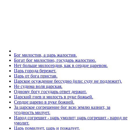
Бог милостив, а царь жалостив.
Богат бог милостию, государь жалостию.
Нет больше милосердия, как в сердце царевом.
Царь города бережет.
Царь от бога пристав.
Царское осуждение бессудно (или: суду не подлежит).
Не судима воля царская.
Одному богу государь ответ держит.
Царский гнев и милость в руке божьей.
Сердце царево в руке божией.
За царское согрешение бог всю землю казнит, за
угодность милует.
Народ согрешит - царь умолит; царь согрешит - народ не
умолит.
Царь помилует, царь и пожалует.