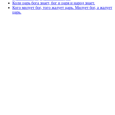
Коли царь бога знает, бог и царя и народ знает.
Кого милует бог, того жалует царь. Милует бог, а жалует
царь.