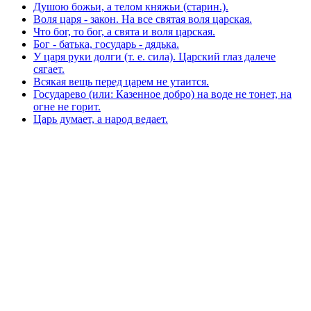
Душою божьи, а телом княжьи (старин.).
Воля царя - закон. На все святая воля царская.
Что бог, то бог, а свята и воля царская.
Бог - батька, государь - дядька.
У царя руки долги (т. е. сила). Царский глаз далече
сягает.
Всякая вещь перед царем не утаится.
Государево (или: Казенное добро) на воде не тонет, на
огне не горит.
Царь думает, а народ ведает.