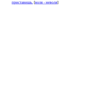
приставишь.
[
воля - неволя
]