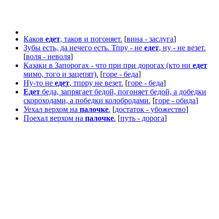
Каков
едет
, таков и погоняет.
[
вина - заслуга
]
Зубы есть, да нечего есть. Тпру - не
едет
, ну - не везет.
[
воля - неволя
]
Казаки в Запорогах - что при при дорогах (кто ни
едет
мимо, того и зацепят).
[
горе - беда
]
Ну-то не
едет
, тпрру не везет.
[
горе - беда
]
Едет
беда, запрягает бедой, погоняет бедой, а добедки
скороходами, а победки колобродами.
[
горе - обида
]
Уехал верхом на
палочке
.
[
достаток - убожество
]
Поехал верхом на
палочке
.
[
путь - дорога
]