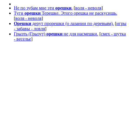
Не по зубам мне эти
орешки
.
[
воля - неволя
]
Туги
орешки
Терешке. Этого орешка не раскусишь.
[
воля - неволя
]
Орешки
дерут прорешки (о лазании по деревьям).
[
игры
- забавы - ловля
]
Грызть (Грызут)
орешки
не для насмешки.
[
смех - шутка
- веселье
]