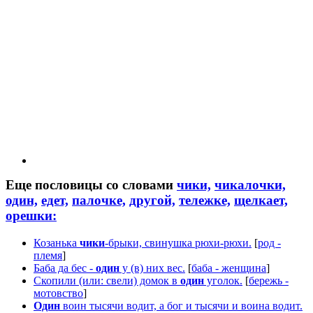
Еще пословицы со словами
чики,
чикалочки,
один,
едет,
палочке,
другой,
тележке,
щелкает,
орешки:
Козанька
чики
-брыки, свинушка рюхи-рюхи.
[
род -
племя
]
Баба да бес -
один
у (в) них вес.
[
баба - женщина
]
Скопили (или: свели) домок в
один
уголок.
[
бережь -
мотовство
]
Один
воин тысячи водит, а бог и тысячи и воина водит.