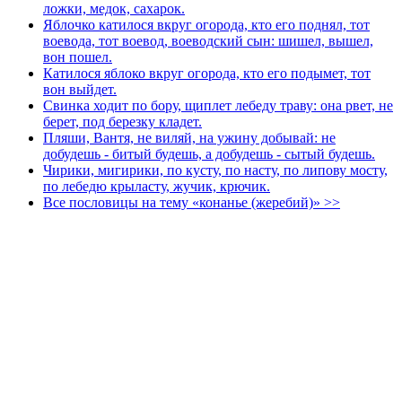
ложки, медок, сахарок.
Яблочко катилося вкруг огорода, кто его поднял, тот
воевода, тот воевод, воеводский сын: шишел, вышел,
вон пошел.
Катилося яблоко вкруг огорода, кто его подымет, тот
вон выйдет.
Свинка ходит по бору, щиплет лебеду траву: она рвет, не
берет, под березку кладет.
Пляши, Вантя, не виляй, на ужину добывай: не
добудешь - битый будешь, а добудешь - сытый будешь.
Чирики, мигирики, по кусту, по насту, по липову мосту,
по лебедю крыласту, жучик, крючик.
Все пословицы на тему «конанье (жеребий)» >>