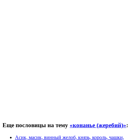
Еще пословицы на тему
«конанье (жеребий)»
:
Асик, масик, винный желоб, князь, король, чашки,