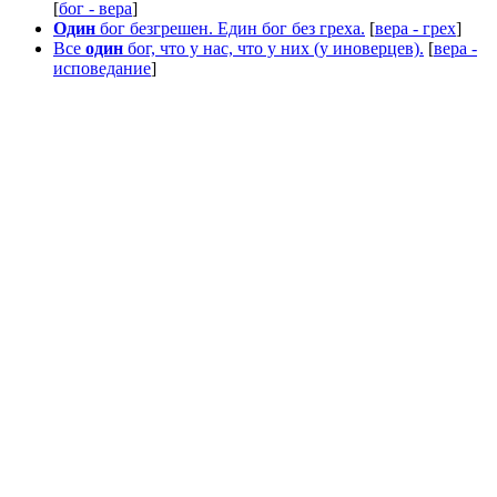
[
бог - вера
]
Один
бог безгрешен. Един бог без греха.
[
вера - грех
]
Все
один
бог, что у нас, что у них (у иноверцев).
[
вера -
исповедание
]