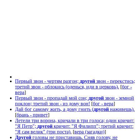
Первый звон - чертям разгон;
другой
звон - перекстись;
третий звон - облокись (оденься, иди в церковь).
[
бог -
вера
]
Первый звон - пропадай мой сон;
другой
звон - земной
поклон; третий звон - из дому вон!
[
бог - вера
]
Дай бог самому жить, а дому гнить (
другой
наживешь).
[
брань - привет
]
Летели три ворона, кричали в три голоса; один кричит:
"Я Петр";
другой
кричит: "Я Филипп"; третий кричит:
"Я сам велик" (три поста).
[
вера (загадки)
]
Другой
головы не приставишь. Сняв голову, не