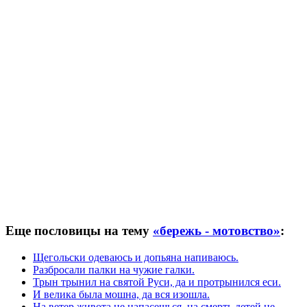
Еще пословицы на тему
«бережь - мотовство»
:
Щегольски одеваюсь и допьяна напиваюсь.
Разбросали палки на чужие галки.
Трын трынил на святой Руси, да и протрынился еси.
И велика была мошна, да вся изошла.
На ветер живота не напасешься, на смерть детей не