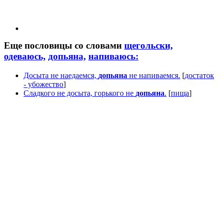
Еще пословицы со словами
щегольски,
одеваюсь,
допьяна,
напиваюсь:
Досыта не наедаемся,
допьяна
не напиваемся.
[
достаток
- убожество
]
Сладкого не досыта, горького не
допьяна
.
[
пища
]