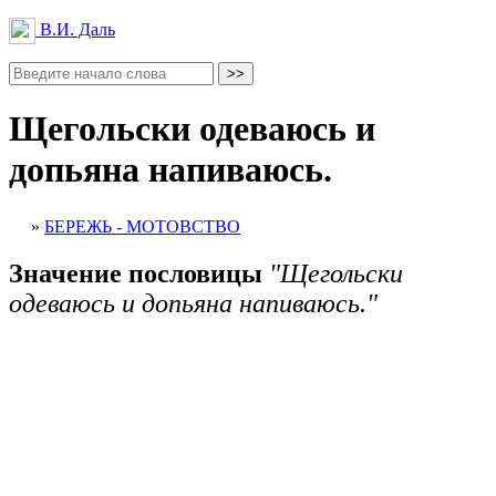
В.И. Даль
Щегольски одеваюсь и
допьяна напиваюсь.
»
БЕРЕЖЬ - МОТОВСТВО
Значение пословицы
"Щегольски
одеваюсь и допьяна напиваюсь."