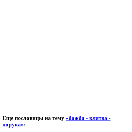
Еще пословицы на тему
«божба - клятва -
порука»
: