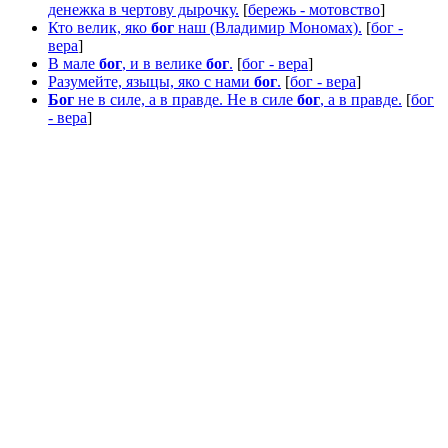
денежка в чертову дырочку.
[
бережь - мотовство
]
Кто велик, яко
бог
наш (Владимир Мономах).
[
бог -
вера
]
В мале
бог
, и в велике
бог
.
[
бог - вера
]
Разумейте, языцы, яко с нами
бог
.
[
бог - вера
]
Бог
не в силе, а в правде. Не в силе
бог
, а в правде.
[
бог
- вера
]