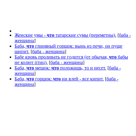
Женские умы -
что
татарские сумы (переметны).
[
баба -
женщина
]
Баба,
что
глиняный горшок: вынь из печи, он пуще
шипит.
[
баба - женщина
]
Бабе кровь проливать не годится (от обычая,
что
бабы
не колют птиц).
[
баба - женщина
]
Баба,
что
мешок:
что
положишь, то и несет.
[
баба -
женщина
]
Баба,
что
горшок:
что
ни влей - все кипит.
[
баба -
женщина
]