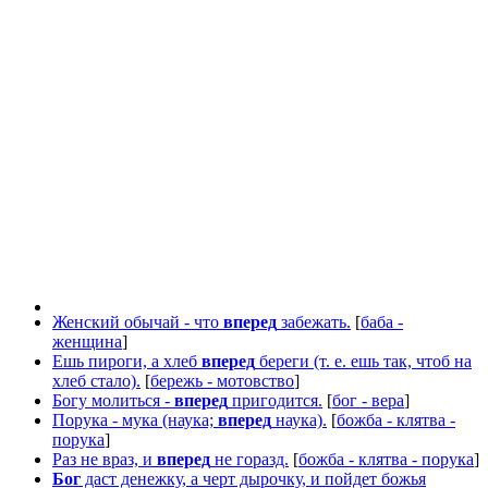
Женский обычай - что
вперед
забежать.
[
баба -
женщина
]
Ешь пироги, а хлеб
вперед
береги (т. е. ешь так, чтоб на
хлеб стало).
[
бережь - мотовство
]
Богу молиться -
вперед
пригодится.
[
бог - вера
]
Порука - мука (наука;
вперед
наука).
[
божба - клятва -
порука
]
Раз не враз, и
вперед
не горазд.
[
божба - клятва - порука
]
Бог
даст денежку, а черт дырочку, и пойдет божья