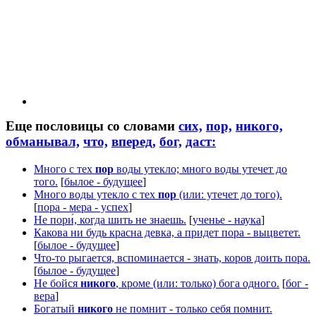
Еще пословицы со словами
сих,
пор,
никого,
обманывал,
что,
вперед,
бог,
даст:
Много с тех
пор
воды утекло; много воды утечет до
того.
[
былое - будущее
]
Много воды утекло с тех
пор
(или: утечет до того).
[
пора - мера - успех
]
Не пори́, когда шить не знаешь.
[
ученье - наука
]
Какова ни будь красна девка, а придет пора - выцветет.
[
былое - будущее
]
Что-то рыгается, вспоминается - знать, коров доить пора.
[
былое - будущее
]
Не бойся
никого
, кроме (или: только) бога одного.
[
бог -
вера
]
Богатый
никого
не помнит - только себя помнит.