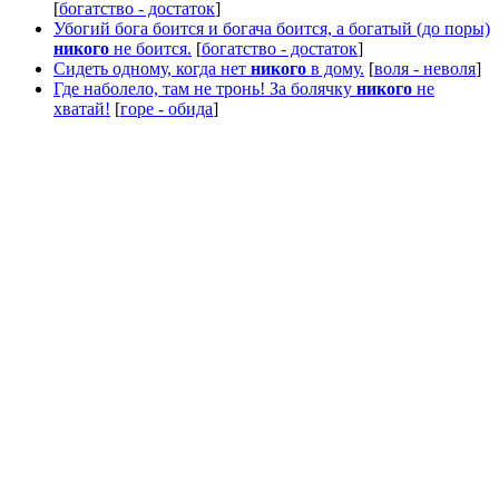
[
богатство - достаток
]
Убогий бога боится и богача боится, а богатый (до поры)
никого
не боится.
[
богатство - достаток
]
Сидеть одному, когда нет
никого
в дому.
[
воля - неволя
]
Где наболело, там не тронь! За болячку
никого
не
хватай!
[
горе - обида
]