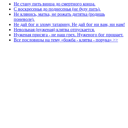
Не стану пить винца до смертного конца.
С воскресенья до поднесенья (не буду пить).
Не клянись, матка, не рожать дитятка (родишь
поневоле).
Не дай бог и злому татарину. Не дай бог ни вам, ни нам!
Невольная (нуженая) клятва отпускается.
Нуженая присяга - не наш грех. Нуженого бог прощает.
Все пословицы на тему «божба - клятва - порука» >>