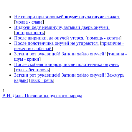
Не говори при холопьей
онуче
: онуча
онуче
скажет.
[
молва - слава
]
Видючи беду неминучу, затыкай дверь онучей!
[
осторожность
]
После ширинки, да онучей утерся.
[
помощь - кстати
]
После полотенчика онучей не утираются.
[
приличие -
вежество - обычай
]
Заткни рот рукавицей! Заткни хайло онучей!
[
тишина -
шум - крики
]
После скобеля топором, после полотенчика онучей.
[
толк - бестолочь
]
Заткни рот рукавицей! Заткни хайло онучей! Зажмурь
кадык!
[
язык - речь
]
↑
В.И. Даль. Пословицы русского народа