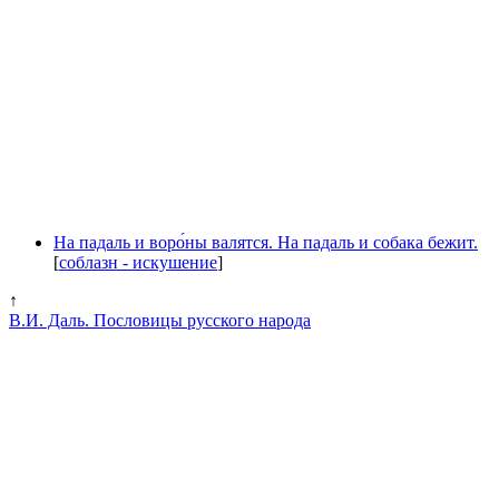
На падаль и воро́ны валятся. На падаль и собака бежит.
[
соблазн - искушение
]
↑
В.И. Даль. Пословицы русского народа