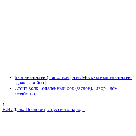
Был не
опален
(Наполеон), а из Москвы вышел
опален
.
[
драка - война
]
Стоит волк - опаленный бок (заслон).
[
двор - дом -
хозяйство
]
↑
В.И. Даль. Пословицы русского народа